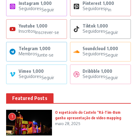
Instagram
1,000
Pinterest
1,000
Seguidores
Seguidores
Seguir
Pin
Youtube
1,000
Tiktok
1,000
Inscritos
Seguidores
Inscrever-se
Seguir
Telegram
1,000
Soundcloud
1,000
Membros
Seguidores
Junte-se
Seguir
Vimeo
1,000
Dribbble
1,000
Seguidores
Seguidores
Seguir
Seguir
Featured Posts
O espetáculo do Castelo “Rá-Tim-Bum
1
ganha apresentação de video mapping
maio 28, 2025