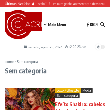
Ir para o conteúdo
Últimas Notícias
O espetáculo do Castelo “Rá-Tim-Bum ganha apresentação de video map
Main Menu
12:00:24 AM
sábado, agosto 8, 2026
Home
/
Sem categoria
Sem categoria
Luxo / Lifestyle
Moda
Sem categoria
Efeito Shakira: cabelos