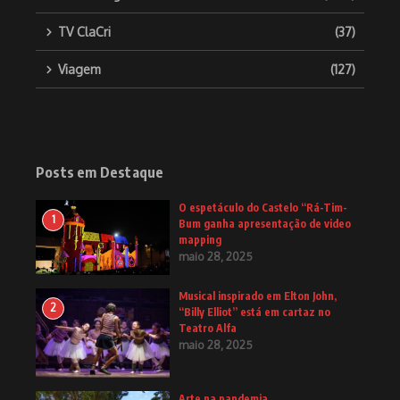
TV ClaCri
(37)
Viagem
(127)
Posts em Destaque
O espetáculo do Castelo “Rá-Tim-
1
Bum ganha apresentação de video
mapping
maio 28, 2025
Musical inspirado em Elton John,
2
“Billy Elliot” está em cartaz no
Teatro Alfa
maio 28, 2025
Arte na pandemia