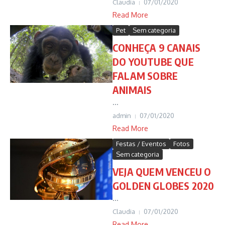
Claudia
07/01/2020
Read More
Pet
Sem categoria
CONHEÇA 9 CANAIS
DO YOUTUBE QUE
FALAM SOBRE
ANIMAIS
...
admin
07/01/2020
Read More
Festas / Eventos
Fotos
Sem categoria
VEJA QUEM VENCEU O
GOLDEN GLOBES 2020
...
Claudia
07/01/2020
Read More