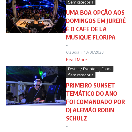
Sem categoria
UMA BOA OPÇÃO AOS
DOMINGOS EM JURERÊ
É O CAFE DE LA
MUSIQUE FLORIPA
...
Claudia
10/01/2020
Read More
Festas / Eventos
Fotos
Sem categoria
PRIMEIRO SUNSET
TEMÁTICO DO ANO
FOI COMANDADO POR
DJ ALEMÃO ROBIN
SCHULZ
...