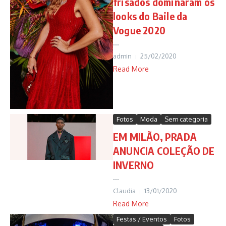
frisados dominaram os
looks do Baile da
Vogue 2020
...
admin
25/02/2020
Read More
Fotos
Moda
Sem categoria
EM MILÃO, PRADA
ANUNCIA COLEÇÃO DE
INVERNO
...
Claudia
13/01/2020
Read More
Festas / Eventos
Fotos