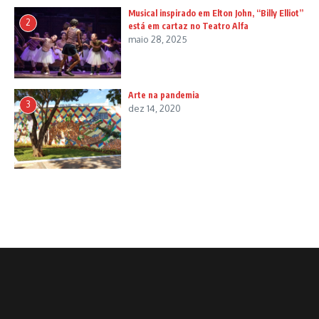
Musical inspirado em Elton John, “Billy Elliot”
2
está em cartaz no Teatro Alfa
maio 28, 2025
Arte na pandemia
3
dez 14, 2020