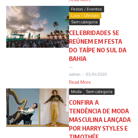
Festas / Eventos
Luxo / Lifestyle
Sem categoria
CELEBRIDADES SE
REÚNEM EM FESTA
DO TAÍPE NO SUL DA
BAHIA
...
admin
03/01/2020
Read More
Moda
Sem categoria
CONFIRA A
TENDÊNCIA DE MODA
MASCULINA LANÇADA
POR HARRY STYLES E
TIMOTHÉE