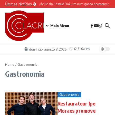
Ir para o conteúdo
Últimas Notícias
O espetáculo do Castelo “Rá-Tim-Bum ganha apresentação d
Main Menu
12:31:06 PM
domingo, agosto 9, 2026
Home
/
Gastronomia
Gastronomia
Gastronomia
Restaurateur Ipe
Moraes promove