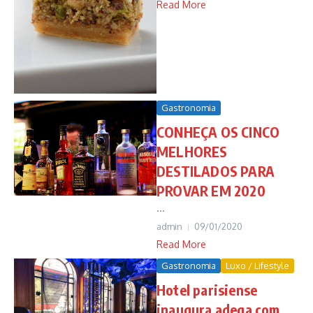
Read More
Gastronomia
CONHEÇA OS CINCO
MELHORES
DESTILADOS PARA
PROVAR EM 2020
...
admin
09/01/2020
Read More
Gastronomia
Luxo / Lifestyle
Hotel parisiense
inaugura adega com