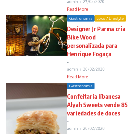
admin
27/02/2020
Read More
Gastronomia
Luxo / Lifestyle
Designer Jr Parma cria
Bike Wood
personalizada para
Henrique Fogaça
...
admin
20/02/2020
Read More
Gastronomia
Confeitaria libanesa
Alyah Sweets vende 85
variedades de doces
...
admin
20/02/2020