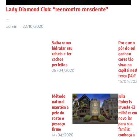
Lady Diamond Club: “reencontro consciente”
...
admin
22/10/2020
Saiba como
Por que o
hidratar seu
pôr do sol
cabelo e ter
ganhou
cachos
cores tão
perfeitos
vivas na
28/04/2020
capital nes
terça (14)?
16/04/20
Método
Julia
natural
Roberts
mantém a
investe 43
pele do
milhões e
rosto e
novo lar
pescoço
para sua
firme
família:
14/04/2020
conheça a