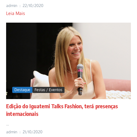
admin
22/10/2020
Leia Mais
Destaque
Festas / Eventos
Edição do Iguatemi Talks Fashion, terá presenças
internacionais
...
admin
21/10/2020