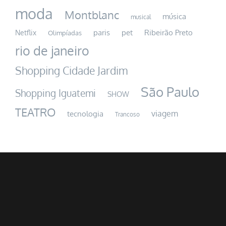
moda
Montblanc
música
musical
paris
pet
Ribeirão Preto
Netflix
Olimpíadas
rio de janeiro
Shopping Cidade Jardim
São Paulo
Shopping Iguatemi
SHOW
TEATRO
viagem
tecnologia
Trancoso