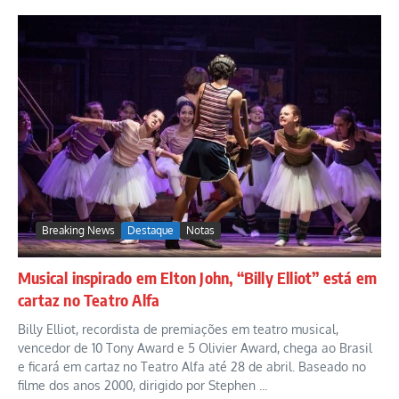
Breaking News
Destaque
Notas
Musical inspirado em Elton John, “Billy Elliot” está em
cartaz no Teatro Alfa
Billy Elliot, recordista de premiações em teatro musical,
vencedor de 10 Tony Award e 5 Olivier Award, chega ao Brasil
e ficará em cartaz no Teatro Alfa até 28 de abril. Baseado no
filme dos anos 2000, dirigido por Stephen ...