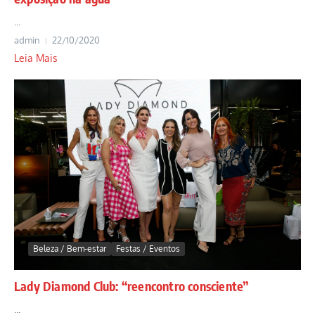
...
admin
22/10/2020
Leia Mais
Beleza / Bem-estar
Festas / Eventos
Lady Diamond Club: “reencontro consciente”
...