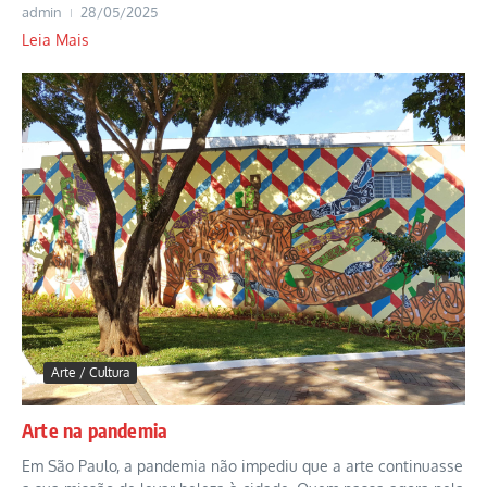
admin
28/05/2025
Leia Mais
Arte / Cultura
Arte na pandemia
Em São Paulo, a pandemia não impediu que a arte continuasse