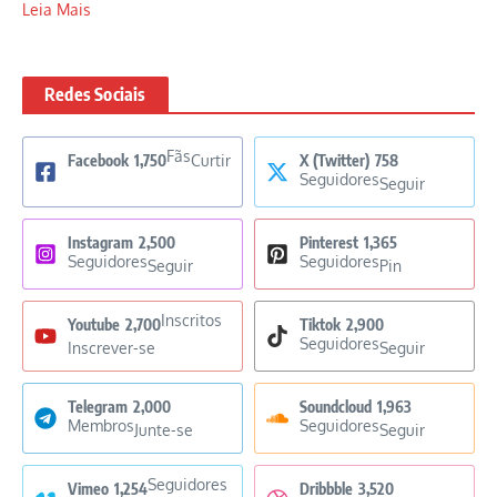
Leia Mais
Redes Sociais
Fãs
Facebook
1,750
Curtir
X (Twitter)
758
Seguidores
Seguir
Instagram
2,500
Pinterest
1,365
Seguidores
Seguidores
Seguir
Pin
Inscritos
Youtube
2,700
Tiktok
2,900
Seguidores
Inscrever-se
Seguir
Telegram
2,000
Soundcloud
1,963
Membros
Seguidores
Junte-se
Seguir
Seguidores
Vimeo
1,254
Dribbble
3,520