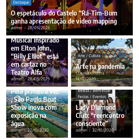
Destaque
O espetáculo do Castelo “Rá-Tim-Bum
ganha apresentação de video mapping
Breaking News
Destaque
admin
28/05/2025
Notas
Musical inspirado
em Elton John,
“Billy Elliot” está
Arte / Cultura
em cartaz no
Arte na pandemia
Teatro Alfa
Claudia Cristina
admin
28/05/2025
14/12/2020
Festas / Eventos
Pela primeira vez
Beleza / Bem-estar
Festas / Eventos
, São Paulo Boat
Show inova com
Lady Diamond
exposição na
Club: “reencontro
água
consciente”
admin
22/10/2020
admin
22/10/2020