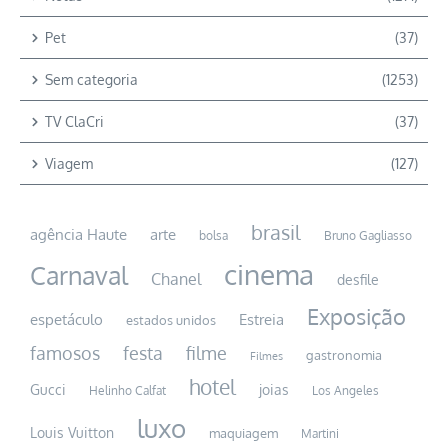
Pet
(37)
Sem categoria
(1253)
TV ClaCri
(37)
Viagem
(127)
brasil
arte
agência Haute
bolsa
Bruno Gagliasso
cinema
Carnaval
Chanel
desfile
Exposição
espetáculo
Estreia
estados unidos
festa
filme
famosos
gastronomia
Filmes
hotel
Gucci
joias
Helinho Calfat
Los Angeles
luxo
Louis Vuitton
maquiagem
Martini