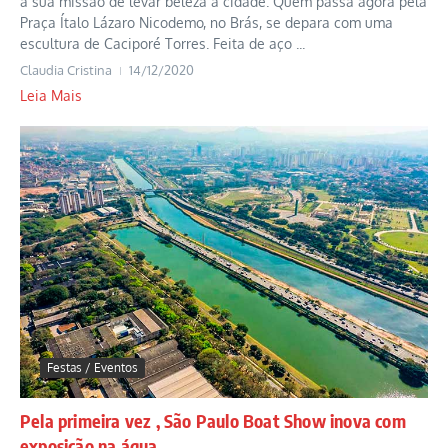
a sua missão de levar beleza à cidade. Quem passa agora pela
Praça Ítalo Lázaro Nicodemo, no Brás, se depara com uma
escultura de Caciporé Torres. Feita de aço ...
Claudia Cristina
14/12/2020
Leia Mais
Festas / Eventos
Pela primeira vez , São Paulo Boat Show inova com
exposição na água