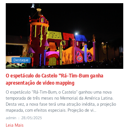
Destaque
O espetáculo do Castelo “Rá-Tim-Bum ganha
apresentação de video mapping
O espetáculo “Rá-Tim-Bum, o Castelo” ganhou uma nova
temporada de três meses no Memorial da América Latina.
Desta vez, a nova fase terá uma atração inédita, a projeção
mapeada, com efeitos especiais. Projeção de vi...
admin
28/05/2025
Leia Mais