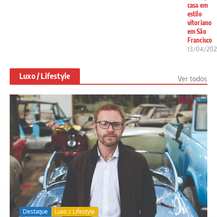
casa em
estilo
vitoriano
em São
Francisco
13/04/20
Luxo / Lifestyle
Ver todos
Destaque
Luxo / Lifestyle