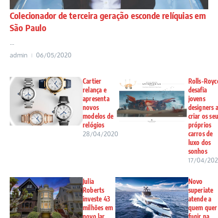
Colecionador de terceira geração esconde relíquias em
São Paulo
...
admin
06/05/2020
Cartier
Rolls-Royc
relança e
desafia
apresenta
jovens
novos
designers 
modelos de
criar os se
relógios
próprios
28/04/2020
carros de
luxo dos
sonhos
17/04/20
Julia
Novo
Roberts
superiate
investe 43
atende a
milhões em
quem quer
novo lar
fugir na