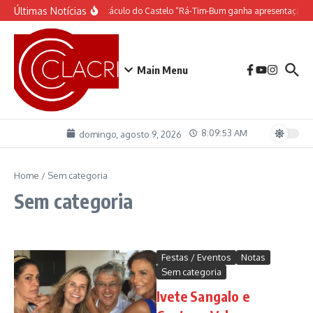
Ir para o conteúdo
Últimas Notícias
O espetáculo do Castelo “Rá-Tim-Bum ganha apresentação d
Main Menu
8:09:53 AM
domingo, agosto 9, 2026
Home
/
Sem categoria
Sem categoria
Festas / Eventos
Notas
Sem categoria
Ivete Sangalo e