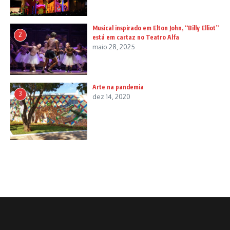
Musical inspirado em Elton John, “Billy Elliot”
2
está em cartaz no Teatro Alfa
maio 28, 2025
Arte na pandemia
3
dez 14, 2020