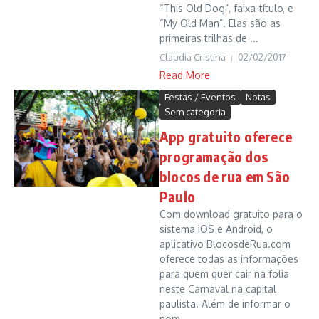
“This Old Dog”, faixa-título, e
“My Old Man”. Elas são as
primeiras trilhas de ...
Claudia Cristina
02/02/2017
Read More
Festas / Eventos
Notas
Sem categoria
App gratuito oferece
programação dos
blocos de rua em São
Paulo
Com download gratuito para o
sistema iOS e Android, o
aplicativo BlocosdeRua.com
oferece todas as informações
para quem quer cair na folia
neste Carnaval na capital
paulista. Além de informar o
nom...