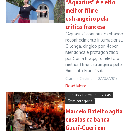
“Aquarius” é eleito
melhor filme
estrangeiro pela
crítica francesa
“Aquarius” continua ganhando
reconhecimento internacional.
O longa, dirigido por Kleber
Mendonça e protagonizado
por Sonia Braga, foi eleito o
melhor filme estrangeiro pelo
Sindicato Francês da ...
Claudia Cristina
02/02/2017
Read More
Festas / Eventos
Notas
Sem categoria
Marcelo Botelho agita
ensaios da banda
Gueri-Gueri em