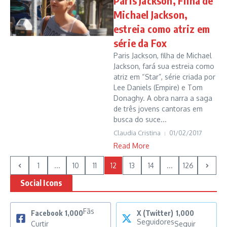
Paris Jackson, Filha de
Michael Jackson,
estreia como atriz em
série da Fox
Paris Jackson, filha de Michael
Jackson, fará sua estreia como
atriz em “Star”, série criada por
Lee Daniels (Empire) e Tom
Donaghy. A obra narra a saga
de três jovens cantoras em
busca do suce...
Claudia Cristina
01/02/2017
Read More
1
...
10
11
12
13
14
...
126
Social Icons
Fãs
Facebook
1,000
X (Twitter)
1,000
Seguidores
Curtir
Seguir