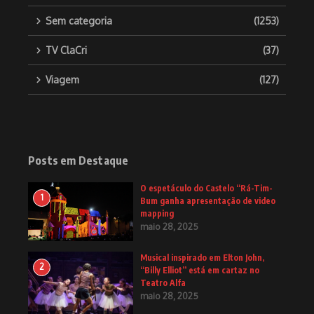
Sem categoria
(1253)
TV ClaCri
(37)
Viagem
(127)
Posts em Destaque
O espetáculo do Castelo “Rá-Tim-
1
Bum ganha apresentação de video
mapping
maio 28, 2025
Musical inspirado em Elton John,
2
“Billy Elliot” está em cartaz no
Teatro Alfa
maio 28, 2025