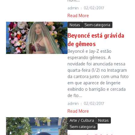
admin
02/02/2017
Read More
Notas
Sem categoria
Beyoncé está grávida
de gêmeos
Beyoncé e Jay-Z estão
esperando gêmeos. A
novidade foi anunciada nessa
quarta-feira (1/2) no Instagram
da cantora junto com uma foto
em que aparece de lingerie
exibindo o barrigão e cercada
de flo...
admin
02/02/2017
Read More
Arte / Cultura
Notas
Sem categoria