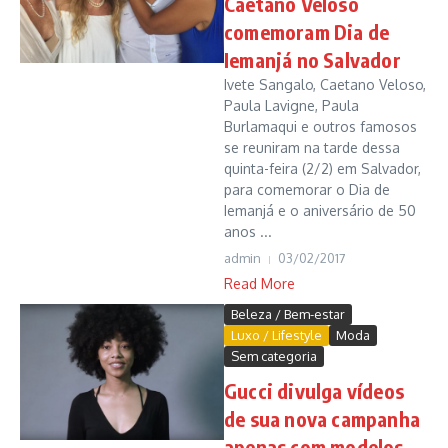
Caetano Veloso
comemoram Dia de
Iemanjá no Salvador
Ivete Sangalo, Caetano Veloso,
Paula Lavigne, Paula
Burlamaqui e outros famosos
se reuniram na tarde dessa
quinta-feira (2/2) em Salvador,
para comemorar o Dia de
Iemanjá e o aniversário de 50
anos ...
admin
03/02/2017
Read More
Beleza / Bem-estar
Luxo / Lifestyle
Moda
Sem categoria
Gucci divulga vídeos
de sua nova campanha
apenas com modelos