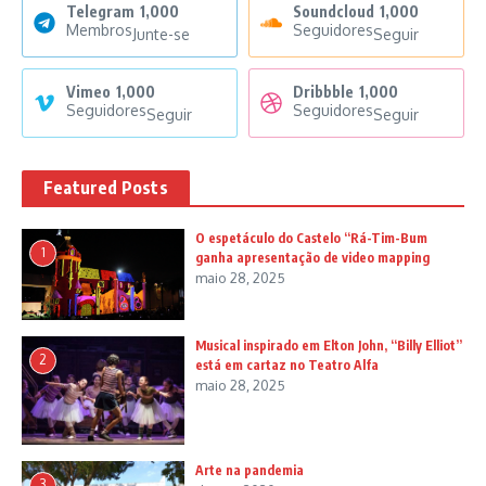
Telegram
1,000
Soundcloud
1,000
Membros
Seguidores
Junte-se
Seguir
Vimeo
1,000
Dribbble
1,000
Seguidores
Seguidores
Seguir
Seguir
Featured Posts
O espetáculo do Castelo “Rá-Tim-Bum
1
ganha apresentação de video mapping
maio 28, 2025
Musical inspirado em Elton John, “Billy Elliot”
2
está em cartaz no Teatro Alfa
maio 28, 2025
Arte na pandemia
3