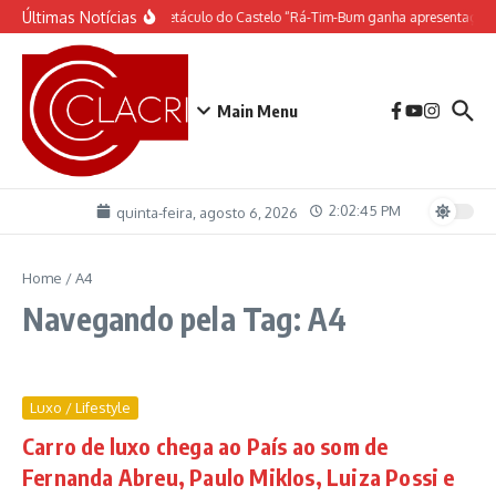
Ir para o conteúdo
Últimas Notícias
O espetáculo do Castelo “Rá-Tim-Bum ganha apresentação 
Main Menu
2:02:45 PM
quinta-feira, agosto 6, 2026
Home
/
A4
Navegando pela Tag: A4
Luxo / Lifestyle
Carro de luxo chega ao País ao som de
Fernanda Abreu, Paulo Miklos, Luiza Possi e