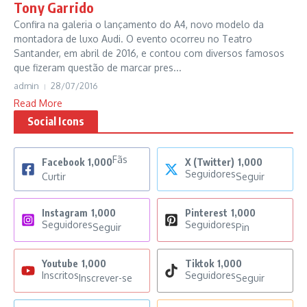
Tony Garrido
Confira na galeria o lançamento do A4, novo modelo da
montadora de luxo Audi. O evento ocorreu no Teatro
Santander, em abril de 2016, e contou com diversos famosos
que fizeram questão de marcar pres...
admin
28/07/2016
Read More
Social Icons
Fãs
Facebook
1,000
X (Twitter)
1,000
Seguidores
Curtir
Seguir
Instagram
1,000
Pinterest
1,000
Seguidores
Seguidores
Seguir
Pin
Youtube
1,000
Tiktok
1,000
Inscritos
Seguidores
Inscrever-se
Seguir