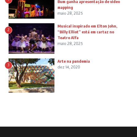
Bum ganha apresentação de video
mapping
maio 28, 2025
Musical inspirado em Elton John,
2
“Billy Elliot” está em cartaz no
Teatro Alfa
maio 28, 2025
Arte na pandemia
3
dez 14, 2020