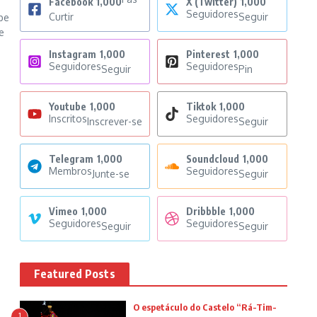
Facebook
1,000
X (Twitter)
1,000
Seguidores
Curtir
Seguir
be
e
Instagram
1,000
Pinterest
1,000
Seguidores
Seguidores
Seguir
Pin
Youtube
1,000
Tiktok
1,000
Inscritos
Seguidores
Inscrever-se
Seguir
Telegram
1,000
Soundcloud
1,000
Membros
Seguidores
Junte-se
Seguir
Vimeo
1,000
Dribbble
1,000
Seguidores
Seguidores
Seguir
Seguir
Featured Posts
O espetáculo do Castelo “Rá-Tim-
1