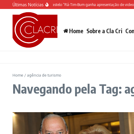
Ir para o conteúdo
Últimas Notícias
O espetáculo do Castelo “Rá-Tim-Bum ganha apresentação de video 
Home
Sobre a Cla Cri
Con
Home
/
agência de turismo
Navegando pela Tag: a