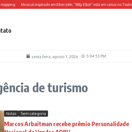
mapping
Musical inspirado em Elton John, “Billy Elliot” está em cartaz no Teatro A
tato
5:04:53 PM
sexta-feira, agosto 7, 2026
gência de turismo
Notas
Sem categoria
Marcos Arbaitman recebe prêmio Personalidade
Nacional de Vendas ADBV