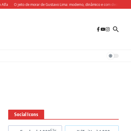
lfa
O jeito de morar de Gustavo Lima: moderno, dinâmico e com decoração sob m
Social Icons
Fãs