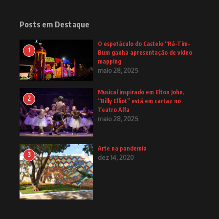
Posts em Destaque
O espetáculo do Castelo “Rá-Tim-
1
Bum ganha apresentação de video
mapping
maio 28, 2025
Musical inspirado em Elton John,
2
“Billy Elliot” está em cartaz no
Teatro Alfa
maio 28, 2025
Arte na pandemia
3
dez 14, 2020