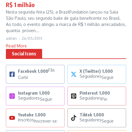
R$ 1 milhão
Nesta segunda-feira (25), a BrazilFundation lançou na Sala
São Paulo, seu segundo baile de gala beneficente no Brasil.
Ao todo, o evento atingiu a marca de R$ 1 milhão arrecadados,
quantia proven...
admin
26/05/2015
Read More
Social Icons
Fãs
Facebook
1,000
X (Twitter)
1,000
Seguidores
Curtir
Seguir
Instagram
1,000
Pinterest
1,000
Seguidores
Seguidores
Seguir
Pin
Youtube
1,000
Tiktok
1,000
Inscritos
Seguidores
Inscrever-se
Seguir