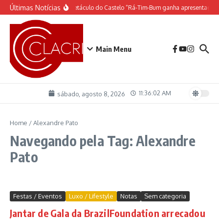
Ir para o conteúdo
Últimas Notícias
O espetáculo do Castelo “Rá-Tim-Bum ganha apresentação 
Main Menu
11:36:02 AM
sábado, agosto 8, 2026
Home
/
Alexandre Pato
Navegando pela Tag: Alexandre
Pato
Festas / Eventos
Luxo / Lifestyle
Notas
Sem categoria
Jantar de Gala da BrazilFoundation arrecadou