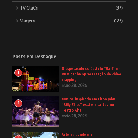
TV ClaCri
(37)
Viagem
(127)
Posts em Destaque
O espetáculo do Castelo “Rá-Tim-
1
Bum ganha apresentação de video
mapping
maio 28, 2025
Musical inspirado em Elton John,
2
“Billy Elliot” está em cartaz no
Teatro Alfa
maio 28, 2025
Arte na pandemia