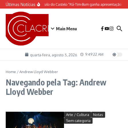
Ir para o conteúdo
Últimas Notícias
O espetáculo do Castelo “Rá-Tim-Bum ganha apresentação de 
Main Menu
9:49:22 AM
quarta-feira, agosto 5, 2026
Home
/
Andrew Lloyd Webber
Navegando pela Tag: Andrew
Lloyd Webber
Arte / Cultura
Notas
Sem categoria