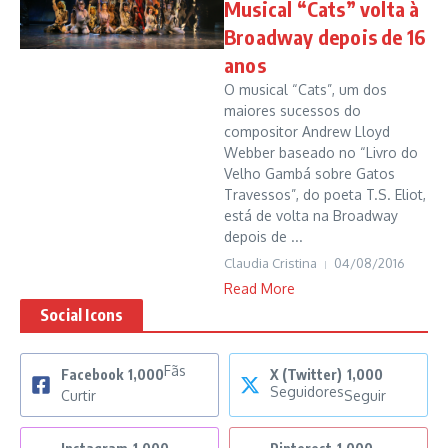
Musical “Cats” volta à
Broadway depois de 16
anos
O musical “Cats”, um dos
maiores sucessos do
compositor Andrew Lloyd
Webber baseado no “Livro do
Velho Gambá sobre Gatos
Travessos”, do poeta T.S. Eliot,
está de volta na Broadway
depois de ...
Claudia Cristina
04/08/2016
Read More
Social Icons
Fãs
Facebook
1,000
X (Twitter)
1,000
Seguidores
Curtir
Seguir