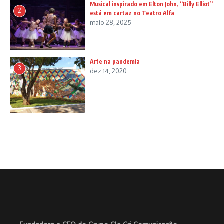
Musical inspirado em Elton John, “Billy Elliot”
2
está em cartaz no Teatro Alfa
maio 28, 2025
Arte na pandemia
3
dez 14, 2020