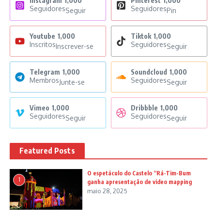
Instagram
1,000
Pinterest
1,000
Seguidores
Seguidores
Seguir
Pin
Youtube
1,000
Tiktok
1,000
Inscritos
Seguidores
Inscrever-se
Seguir
Telegram
1,000
Soundcloud
1,000
Membros
Seguidores
Junte-se
Seguir
Vimeo
1,000
Dribbble
1,000
Seguidores
Seguidores
Seguir
Seguir
Featured Posts
O espetáculo do Castelo “Rá-Tim-Bum
1
ganha apresentação de video mapping
maio 28, 2025