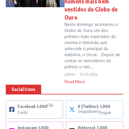
homens mais bem
vestidos do Globo de
Ouro
Neste domingo aconteceu o
Globo de Ouro, um dos
prêmios mais esperados do
cinema e televisão que
antecede o principal da
indústria, o Oscar. Depois de
contar os vencedores do
prêmio, o raio...
admin
12/01/2016
Read More
Social Icons
Fãs
Facebook
1,000
X (Twitter)
1,000
Seguidores
Curtir
Seguir
Instagram
1,000
Pinterest
1,000