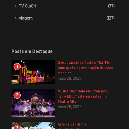
TV ClaCri
(37)
Viagem
(127)
Posts em Destaque
O espetáculo do Castelo “Rá-Tim-
1
Bum ganha apresentação de video
mapping
maio 28, 2025
Musical inspirado em Elton John,
2
“Billy Elliot” está em cartaz no
Teatro Alfa
maio 28, 2025
Arte na pandemia
3