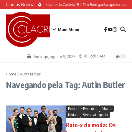
Ir para o conteúdo
Últimas Notícias
O espetáculo do Castelo “Rá-Tim-Bum ganha apresentação 
Main Menu
10:55:06 AM
domingo, agosto 9, 2026
Home
/
Autin Butler
Navegando pela Tag: Autin Butler
Festas / Eventos
Moda
Notas
Sem categoria
Raio-x da moda: Os