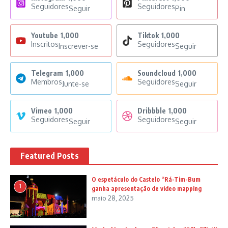
Seguidores
Seguidores
Seguir
Pin
Youtube
1,000
Tiktok
1,000
Inscritos
Seguidores
Inscrever-se
Seguir
Telegram
1,000
Soundcloud
1,000
Membros
Seguidores
Junte-se
Seguir
Vimeo
1,000
Dribbble
1,000
Seguidores
Seguidores
Seguir
Seguir
Featured Posts
O espetáculo do Castelo “Rá-Tim-Bum
1
ganha apresentação de video mapping
maio 28, 2025