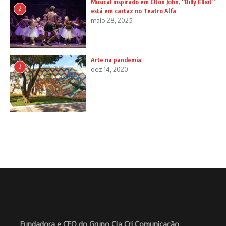
Musical inspirado em Elton John, “Billy Elliot”
2
está em cartaz no Teatro Alfa
maio 28, 2025
Arte na pandemia
3
dez 14, 2020
Fundadora e CEO do Grupo Cla Cri Comunicação