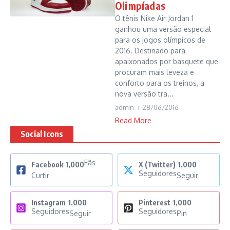
Olimpíadas
O tênis Nike Air Jordan 1
ganhou uma versão especial
para os jogos olímpicos de
2016. Destinado para
apaixonados por basquete que
procuram mais leveza e
conforto para os treinos, a
nova versão tra...
admin
28/06/2016
Read More
Social Icons
Fãs
Facebook
1,000
X (Twitter)
1,000
Seguidores
Curtir
Seguir
Instagram
1,000
Pinterest
1,000
Seguidores
Seguidores
Seguir
Pin