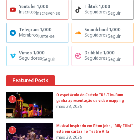
Youtube
1,000
Tiktok
1,000
Inscritos
Seguidores
Inscrever-se
Seguir
Telegram
1,000
Soundcloud
1,000
Membros
Seguidores
Junte-se
Seguir
Vimeo
1,000
Dribbble
1,000
Seguidores
Seguidores
Seguir
Seguir
Featured Posts
O espetáculo do Castelo “Rá-Tim-Bum
1
ganha apresentação de video mapping
maio 28, 2025
Musical inspirado em Elton John, “Billy Elliot”
2
está em cartaz no Teatro Alfa
maio 28, 2025