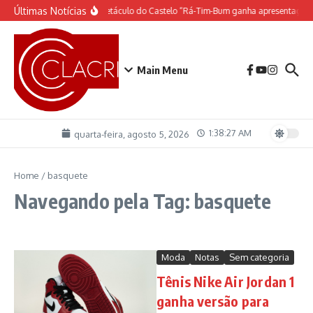
Ir para o conteúdo
Últimas Notícias
O espetáculo do Castelo “Rá-Tim-Bum ganha apresentação 
Main Menu
1:38:27 AM
quarta-feira, agosto 5, 2026
Home
/
basquete
Navegando pela Tag: basquete
Moda
Notas
Sem categoria
Tênis Nike Air Jordan 1
ganha versão para