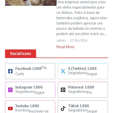
Uma empresa americana criou
um vinho especialmente para
os felinos. Feito à base de
beterraba orgânica, agora eles
também podem apreciar um
pouco da bebida no inverno e
podem até escolher entre as...
admin
27/06/2016
Read More
Social Icons
Fãs
Facebook
1,000
X (Twitter)
1,000
Seguidores
Curtir
Seguir
Instagram
1,000
Pinterest
1,000
Seguidores
Seguidores
Seguir
Pin
Youtube
1,000
Tiktok
1,000
Inscritos
Seguidores
Inscrever-se
Seguir