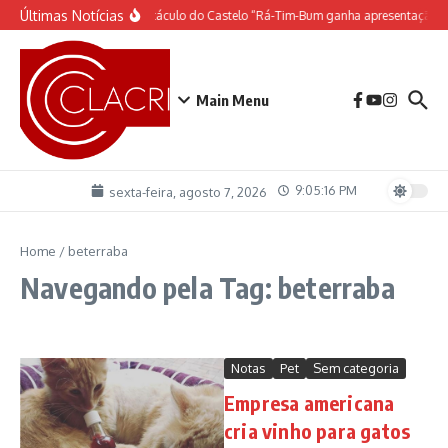
Ir para o conteúdo
Últimas Notícias
O espetáculo do Castelo “Rá-Tim-Bum ganha apresentação d
Main Menu
9:05:16 PM
sexta-feira, agosto 7, 2026
Home
/
beterraba
Navegando pela Tag: beterraba
Notas
Pet
Sem categoria
Empresa americana
cria vinho para gatos