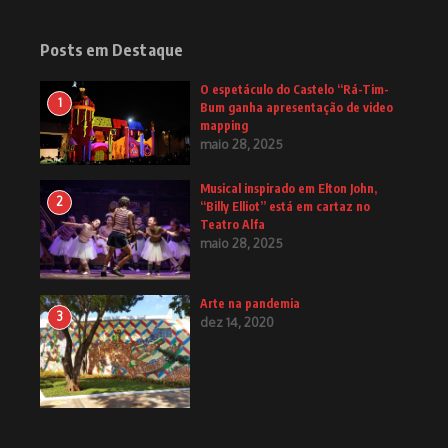
Posts em Destaque
O espetáculo do Castelo “Rá-Tim-
1
Bum ganha apresentação de video
mapping
maio 28, 2025
Musical inspirado em Elton John,
2
“Billy Elliot” está em cartaz no
Teatro Alfa
maio 28, 2025
Arte na pandemia
3
dez 14, 2020