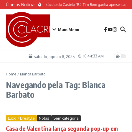
Ir para o conteúdo
Últimas Notícias
O espetáculo do Castelo “Rá-Tim-Bum ganha apresentação 
Main Menu
10:44:33 AM
sábado, agosto 8, 2026
Home
/
Bianca Barbato
Navegando pela Tag: Bianca
Barbato
Luxo / Lifestyle
Notas
Sem categoria
Casa de Valentina lança segunda pop-up em