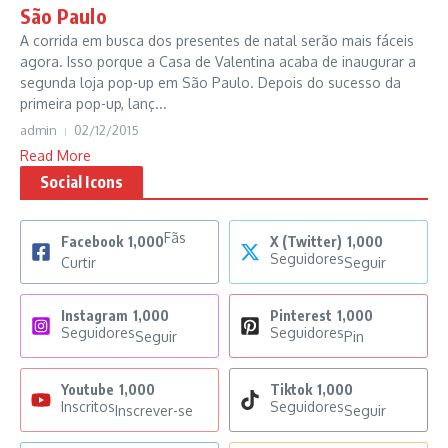
São Paulo
A corrida em busca dos presentes de natal serão mais fáceis
agora. Isso porque a Casa de Valentina acaba de inaugurar a
segunda loja pop-up em São Paulo. Depois do sucesso da
primeira pop-up, lanç...
admin
02/12/2015
Read More
Social Icons
Fãs
Facebook
1,000
X (Twitter)
1,000
Seguidores
Curtir
Seguir
Instagram
1,000
Pinterest
1,000
Seguidores
Seguidores
Seguir
Pin
Youtube
1,000
Tiktok
1,000
Inscritos
Seguidores
Inscrever-se
Seguir