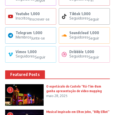
Seguir
Pin
Youtube
1,000
Tiktok
1,000
Inscritos
Seguidores
Inscrever-se
Seguir
Telegram
1,000
Soundcloud
1,000
Membros
Seguidores
Junte-se
Seguir
Vimeo
1,000
Dribbble
1,000
Seguidores
Seguidores
Seguir
Seguir
Featured Posts
O espetáculo do Castelo “Rá-Tim-Bum
1
ganha apresentação de video mapping
maio 28, 2025
Musical inspirado em Elton John, “Billy Elliot”