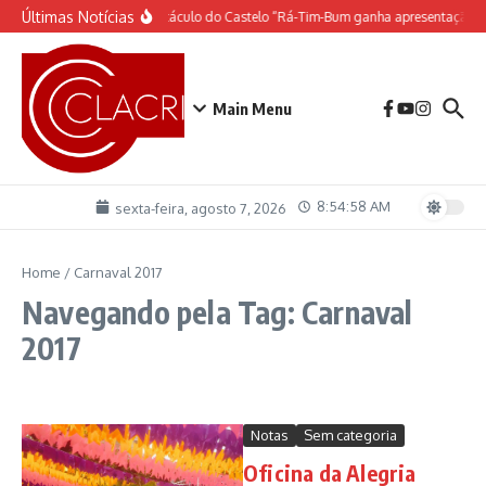
Ir para o conteúdo
Últimas Notícias
O espetáculo do Castelo “Rá-Tim-Bum ganha apresentação d
Main Menu
8:54:58 AM
sexta-feira, agosto 7, 2026
Home
/
Carnaval 2017
Navegando pela Tag: Carnaval
2017
Notas
Sem categoria
Oficina da Alegria