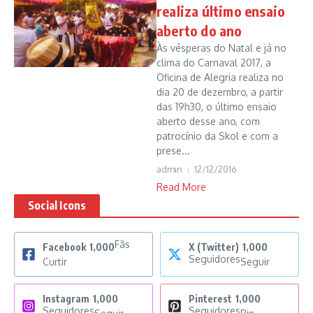
realiza último ensaio
aberto do ano
Às vésperas do Natal e já no
clima do Carnaval 2017, a
Oficina de Alegria realiza no
dia 20 de dezembro, a partir
das 19h30, o último ensaio
aberto desse ano, com
patrocínio da Skol e com a
prese...
admin
12/12/2016
Read More
Social Icons
Fãs
Facebook
1,000
X (Twitter)
1,000
Seguidores
Curtir
Seguir
Instagram
1,000
Pinterest
1,000
Seguidores
Seguidores