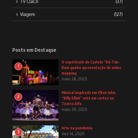
TV ClaCri
(37)
Viagem
(127)
Posts em Destaque
O espetáculo do Castelo “Rá-Tim-
1
Bum ganha apresentação de video
mapping
maio 28, 2025
Musical inspirado em Elton John,
2
“Billy Elliot” está em cartaz no
Teatro Alfa
maio 28, 2025
Arte na pandemia
3
dez 14, 2020