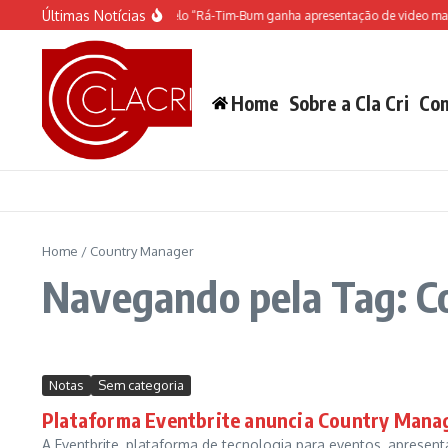
Ir para o conteúdo
Últimas Notícias
O espetáculo do Castelo “Rá-Tim-Bum ganha apresentação de video map
Home
Sobre a Cla Cri
Con
Home
/
Country Manager
Navegando pela Tag: 
Notas
Sem categoria
Plataforma Eventbrite anuncia Country Manag
A Eventbrite, plataforma de tecnologia para eventos, apresent