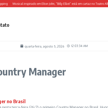
ping
Musical inspirado em Elton John, “Billy Elliot” está em cartaz no Teatro Alfa
tato
12:03:34 AM
quarta-feira, agosto 5, 2026
Country Manager
er no Brasil
a nesta terça-feira (26/7) o primeiro Country Manager no Brasil, Hug