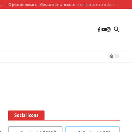
O jeito de morar de Gustavo Lima: moderno, dinâmico e com decoração sob medi
Social Icons
o
Fãs