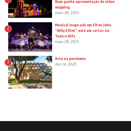
Bum ganha apresentação de video
mapping
maio 28, 2025
Musical inspirado em Elton John,
2
“Billy Elliot” está em cartaz no
Teatro Alfa
maio 28, 2025
Arte na pandemia
3
dez 14, 2020