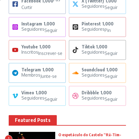
Facebook
1,000
X (Twitter)
1,000
Seguidores
Curtir
Seguir
Instagram
1,000
Pinterest
1,000
Seguidores
Seguidores
Seguir
Pin
Youtube
1,000
Tiktok
1,000
Inscritos
Seguidores
Inscrever-se
Seguir
Telegram
1,000
Soundcloud
1,000
Membros
Seguidores
Junte-se
Seguir
Vimeo
1,000
Dribbble
1,000
Seguidores
Seguidores
Seguir
Seguir
Featured Posts
O espetáculo do Castelo “Rá-Tim-
1