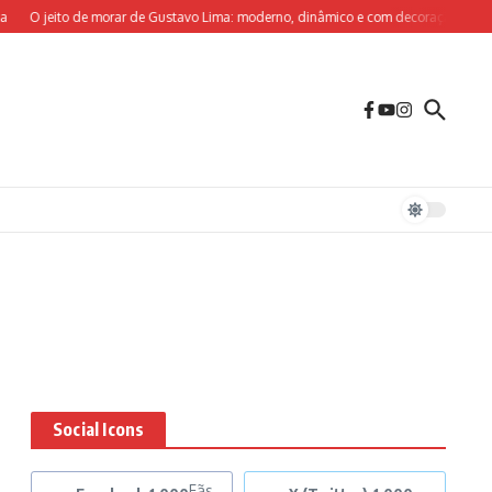
O jeito de morar de Gustavo Lima: moderno, dinâmico e com decoração sob medi
Social Icons
Fãs