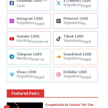
Facebook
1,000
X (Twitter)
1,000
Seguidores
Curtir
Seguir
Instagram
1,000
Pinterest
1,000
Seguidores
Seguidores
Seguir
Pin
Youtube
1,000
Tiktok
1,000
Inscritos
Seguidores
Inscrever-se
Seguir
Telegram
1,000
Soundcloud
1,000
Membros
Seguidores
Junte-se
Seguir
Vimeo
1,000
Dribbble
1,000
Seguidores
Seguidores
Seguir
Seguir
Featured Posts
O espetáculo do Castelo “Rá-Tim-
1