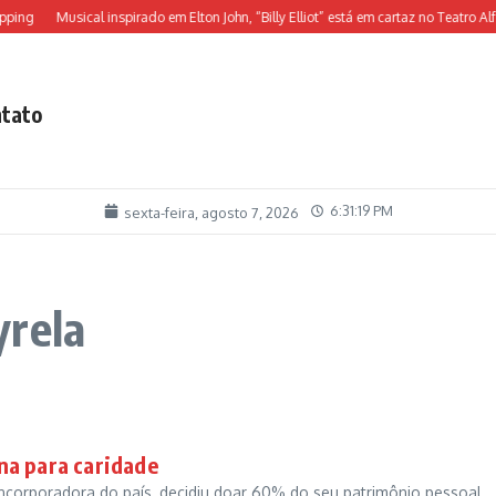
ing
Musical inspirado em Elton John, “Billy Elliot” está em cartaz no Teatro Alfa
tato
6:31:19 PM
sexta-feira, agosto 7, 2026
yrela
na para caridade
 incorporadora do país, decidiu doar 60% do seu patrimônio pessoal,