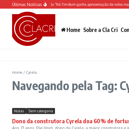
Ir para o conteúdo
Últimas Notícias
O espetáculo do Castelo “Rá-Tim-Bum ganha apresentação de video mapp
Home
Sobre a Cla Cri
Con
Home
/
Cyrela
Navegando pela Tag: C
Notas
Sem categoria
Dono da construtora Cyrela doa 60% de fortu
Aos 71 anos, Elie Horn, dono da Cyrela, a maior construtora e