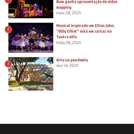
Bum ganha apresentação de video
mapping
maio 28, 2025
Musical inspirado em Elton John,
2
“Billy Elliot” está em cartaz no
Teatro Alfa
maio 28, 2025
Arte na pandemia
3
dez 14, 2020