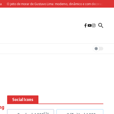
O jeito de morar de Gustavo Lima: moderno, dinâmico e com decoração sob medi
Social Icons
ng
Fãs