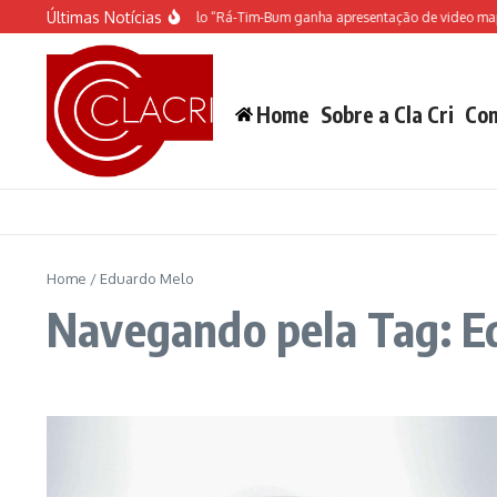
Ir para o conteúdo
Últimas Notícias
O espetáculo do Castelo “Rá-Tim-Bum ganha apresentação de video mapp
Home
Sobre a Cla Cri
Con
Home
/
Eduardo Melo
Navegando pela Tag: E