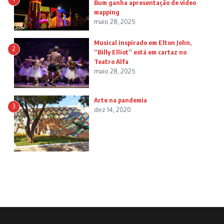
Bum ganha apresentação de video
mapping
maio 28, 2025
Musical inspirado em Elton John,
2
“Billy Elliot” está em cartaz no
Teatro Alfa
maio 28, 2025
Arte na pandemia
3
dez 14, 2020