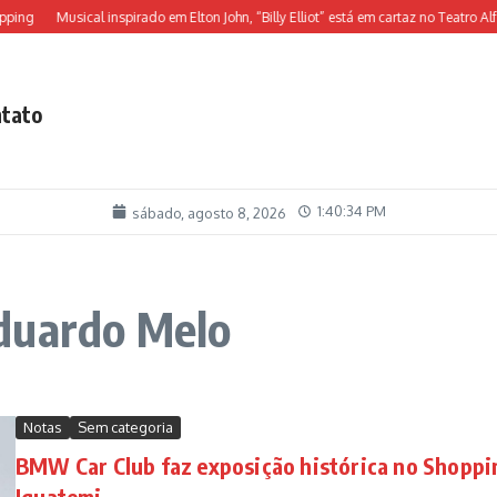
ing
Musical inspirado em Elton John, “Billy Elliot” está em cartaz no Teatro Alfa
tato
1:40:34 PM
sábado, agosto 8, 2026
duardo Melo
Notas
Sem categoria
BMW Car Club faz exposição histórica no Shoppi
Iguatemi