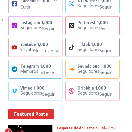
Facebook
1,000
X (Twitter)
1,000
Seguidores
Curtir
Seguir
ão
Instagram
1,000
Pinterest
1,000
Seguidores
Seguidores
Seguir
Pin
Youtube
1,000
Tiktok
1,000
Inscritos
Seguidores
Inscrever-se
Seguir
Telegram
1,000
Soundcloud
1,000
Membros
Seguidores
Junte-se
Seguir
Vimeo
1,000
Dribbble
1,000
Seguidores
Seguidores
Seguir
Seguir
Featured Posts
O espetáculo do Castelo “Rá-Tim-
1