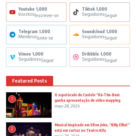
Youtube
1,000
Tiktok
1,000
Inscritos
Seguidores
Inscrever-se
Seguir
Telegram
1,000
Soundcloud
1,000
Membros
Seguidores
Junte-se
Seguir
Vimeo
1,000
Dribbble
1,000
Seguidores
Seguidores
Seguir
Seguir
Featured Posts
O espetáculo do Castelo “Rá-Tim-Bum
1
ganha apresentação de video mapping
maio 28, 2025
Musical inspirado em Elton John, “Billy Elliot”
2
está em cartaz no Teatro Alfa