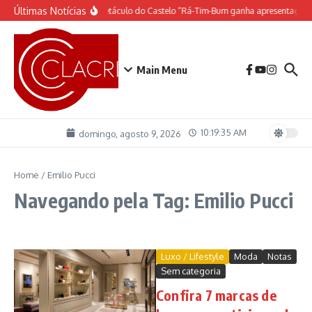
Ir para o conteúdo
Últimas Notícias
O espetáculo do Castelo “Rá-Tim-Bum ganha apresentação 
Main Menu
10:19:36 AM
domingo, agosto 9, 2026
Home
/
Emilio Pucci
Navegando pela Tag: Emilio Pucci
Luxo / Lifestyle
Moda
Notas
Sem categoria
Confira 7 marcas de