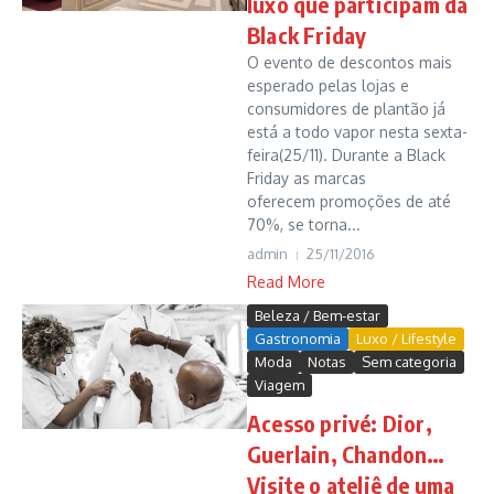
luxo que participam da
Black Friday
O evento de descontos mais
esperado pelas lojas e
consumidores de plantão já
está a todo vapor nesta sexta-
feira(25/11). Durante a Black
Friday as marcas
oferecem promoções de até
70%, se torna...
admin
25/11/2016
Read More
Beleza / Bem-estar
Gastronomia
Luxo / Lifestyle
Moda
Notas
Sem categoria
Viagem
Acesso privé: Dior,
Guerlain, Chandon…
Visite o ateliê de uma