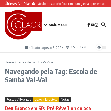
Ir para o conteúdo
Últimas Notícias
O espetáculo do Castelo “Rá-Tim-Bum ganha apresentação d
Main Menu
2:53:02 AM
sábado, agosto 8, 2026
Home
/
Escola de Samba Vai-Vai
Navegando pela Tag: Escola de
Samba Vai-Vai
Festas / Eventos
Luxo / Lifestyle
Notas
Deu Branco em SP: Pré-Réveillon coloca