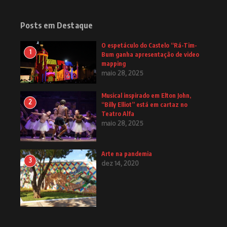
Posts em Destaque
O espetáculo do Castelo “Rá-Tim-
1
Bum ganha apresentação de video
mapping
maio 28, 2025
Musical inspirado em Elton John,
2
“Billy Elliot” está em cartaz no
Teatro Alfa
maio 28, 2025
Arte na pandemia
3
dez 14, 2020