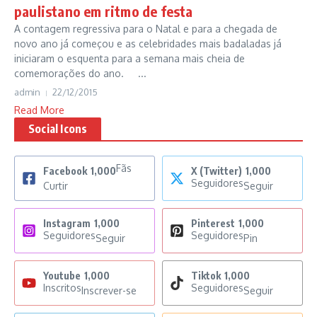
paulistano em ritmo de festa
A contagem regressiva para o Natal e para a chegada de
novo ano já começou e as celebridades mais badaladas já
iniciaram o esquenta para a semana mais cheia de
comemorações do ano. ...
admin
22/12/2015
Read More
Social Icons
Fãs
Facebook
1,000
X (Twitter)
1,000
Seguidores
Curtir
Seguir
Instagram
1,000
Pinterest
1,000
Seguidores
Seguidores
Seguir
Pin
Youtube
1,000
Tiktok
1,000
Inscritos
Seguidores
Inscrever-se
Seguir