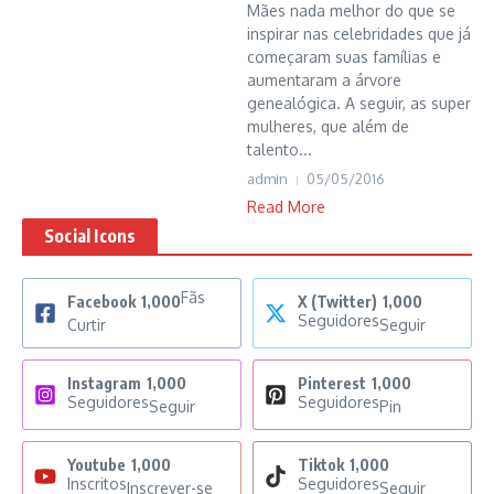
Mães nada melhor do que se
inspirar nas celebridades que já
começaram suas famílias e
aumentaram a árvore
genealógica. A seguir, as super
mulheres, que além de
talento...
admin
05/05/2016
Read More
Social Icons
Fãs
Facebook
1,000
X (Twitter)
1,000
Seguidores
Curtir
Seguir
Instagram
1,000
Pinterest
1,000
Seguidores
Seguidores
Seguir
Pin
Youtube
1,000
Tiktok
1,000
Inscritos
Seguidores
Inscrever-se
Seguir