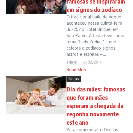
famosas se inspiraram
em signos do zodíaco
O tradicional baile da Vogue
aconteceu nessa quinta-feira
(16/2), no Hotel Unique, em
São Paulo. A festa teve como
tema “Lady Zodiac” – que
celebra o zodíaco, signos,
astros e estrelas –...
admin
17/02/2017
Read More
Notas
Dia das mães: famosas
que foram mães
esperam a chegada da
cegonha novamente
este ano
Para comemorar o Dia das