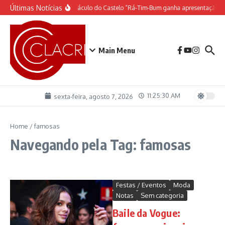
Ir para o conteúdo
Últimas Notícias
O espetáculo do Castelo “Rá-Tim-Bum ganha apresentação d
Main Menu
11:25:30 AM
sexta-feira, agosto 7, 2026
Home
/
famosas
Navegando pela Tag: famosas
Festas / Eventos
Moda
Notas
Sem categoria
Baile da Vogue: