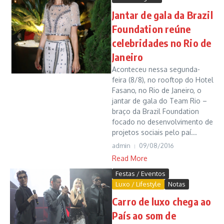
Jantar de gala da Brazil
Foundation reúne
celebridades no Rio de
Janeiro
Aconteceu nessa segunda-
feira (8/8), no rooftop do Hotel
Fasano, no Rio de Janeiro, o
jantar de gala do Team Rio –
braço da Brazil Foundation
focado no desenvolvimento de
projetos sociais pelo paí...
admin
09/08/2016
Read More
Festas / Eventos
Luxo / Lifestyle
Notas
Carro de luxo chega ao
País ao som de