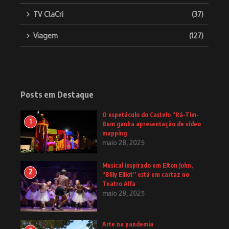
TV ClaCri
(37)
Viagem
(127)
Posts em Destaque
O espetáculo do Castelo “Rá-Tim-
1
Bum ganha apresentação de video
mapping
maio 28, 2025
Musical inspirado em Elton John,
2
“Billy Elliot” está em cartaz no
Teatro Alfa
maio 28, 2025
Arte na pandemia