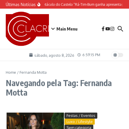
Ir para o conteúdo
Últimas Notícias
O espetáculo do Castelo “Rá-Tim-Bum ganha apresentação 
Main Menu
6:59:16 PM
sábado, agosto 8, 2026
Home
/
Fernanda Motta
Navegando pela Tag: Fernanda
Motta
Festas / Eventos
Luxo / Lifestyle
Sem categoria