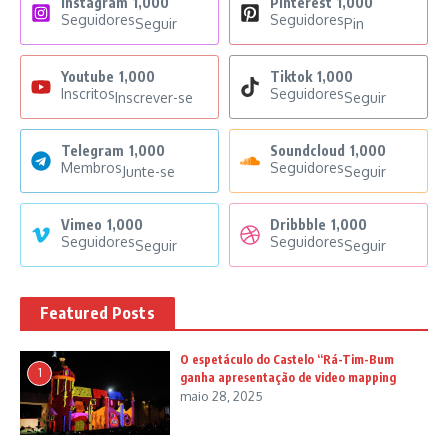
Instagram
1,000
Pinterest
1,000
Seguidores
Seguidores
Seguir
Pin
Youtube
1,000
Tiktok
1,000
Inscritos
Seguidores
Inscrever-se
Seguir
Telegram
1,000
Soundcloud
1,000
Membros
Seguidores
Junte-se
Seguir
Vimeo
1,000
Dribbble
1,000
Seguidores
Seguidores
Seguir
Seguir
Featured Posts
O espetáculo do Castelo “Rá-Tim-Bum
1
ganha apresentação de video mapping
maio 28, 2025