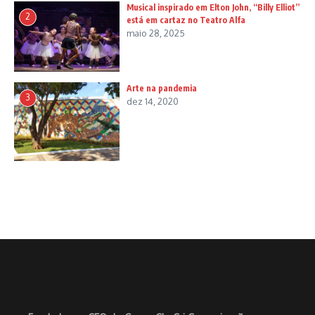
Musical inspirado em Elton John, “Billy Elliot”
2
está em cartaz no Teatro Alfa
maio 28, 2025
Arte na pandemia
3
dez 14, 2020