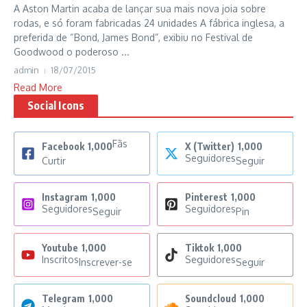
A Aston Martin acaba de lançar sua mais nova joia sobre
rodas, e só foram fabricadas 24 unidades A fábrica inglesa, a
preferida de “Bond, James Bond”, exibiu no Festival de
Goodwood o poderoso ...
admin
18/07/2015
Read More
Social Icons
Fãs
Facebook
1,000
X (Twitter)
1,000
Seguidores
Curtir
Seguir
Instagram
1,000
Pinterest
1,000
Seguidores
Seguidores
Seguir
Pin
Youtube
1,000
Tiktok
1,000
Inscritos
Seguidores
Inscrever-se
Seguir
Telegram
1,000
Soundcloud
1,000