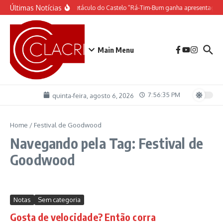
Ir para o conteúdo
Últimas Notícias
O espetáculo do Castelo “Rá-Tim-Bum ganha apresentação
Main Menu
7:56:35 PM
quinta-feira, agosto 6, 2026
Home
/
Festival de Goodwood
Navegando pela Tag: Festival de
Goodwood
Notas
Sem categoria
Gosta de velocidade? Então corra