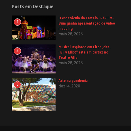
Posts em Destaque
O espetáculo do Castelo “Rá-Tim-
1
Bum ganha apresentação de video
mapping
maio 28, 2025
Musical inspirado em Elton John,
2
“Billy Elliot” está em cartaz no
Teatro Alfa
maio 28, 2025
Arte na pandemia
3
dez 14, 2020