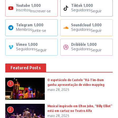
Youtube
1,000
Tiktok
1,000
Inscritos
Seguidores
Inscrever-se
Seguir
Telegram
1,000
Soundcloud
1,000
Membros
Seguidores
Junte-se
Seguir
Vimeo
1,000
Dribbble
1,000
Seguidores
Seguidores
Seguir
Seguir
Featured Posts
O espetáculo do Castelo “Rá-Tim-Bum
1
ganha apresentação de video mapping
maio 28, 2025
Musical inspirado em Elton John, “Billy Elliot”
2
está em cartaz no Teatro Alfa
maio 28, 2025