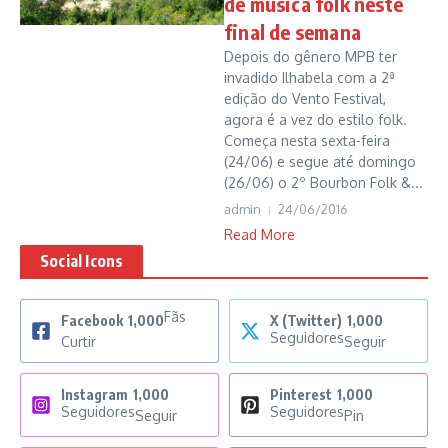
de música folk neste
final de semana
Depois do gênero MPB ter
invadido Ilhabela com a 2ª
edição do Vento Festival,
agora é a vez do estilo folk.
Começa nesta sexta-feira
(24/06) e segue até domingo
(26/06) o 2º Bourbon Folk &...
admin
24/06/2016
Read More
Social Icons
Fãs
Facebook
1,000
X (Twitter)
1,000
Seguidores
Curtir
Seguir
Instagram
1,000
Pinterest
1,000
Seguidores
Seguidores
Seguir
Pin