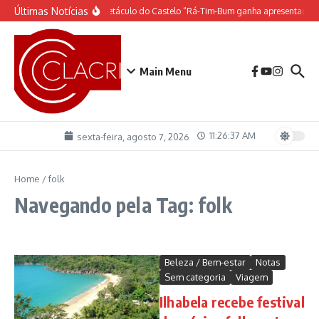
Ir para o conteúdo
Últimas Notícias
O espetáculo do Castelo “Rá-Tim-Bum ganha apresentação 
Main Menu
11:26:37 AM
sexta-feira, agosto 7, 2026
Home
/
folk
Navegando pela Tag: folk
Beleza / Bem-estar
Notas
Sem categoria
Viagem
Ilhabela recebe festival