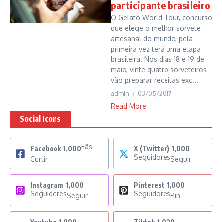
participante brasileiro
O Gelato World Tour, concurso
que elege o melhor sorvete
artesanal do mundo, pela
primeira vez terá uma etapa
brasileira. Nos dias 18 e 19 de
maio, vinte quatro sorveteiros
vão preparar receitas exc...
admin
03/05/2017
Read More
Social Icons
Fãs
Facebook
1,000
X (Twitter)
1,000
Seguidores
Curtir
Seguir
Instagram
1,000
Pinterest
1,000
Seguidores
Seguidores
Seguir
Pin
Youtube
1,000
Tiktok
1,000