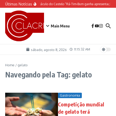
Ir para o conteúdo
Últimas Notícias
O espetáculo do Castelo “Rá-Tim-Bum ganha apresentação d
Main Menu
11:15:32 AM
sábado, agosto 8, 2026
Home
/
gelato
Navegando pela Tag: gelato
Gastronomia
Competição mundial
de gelato terá