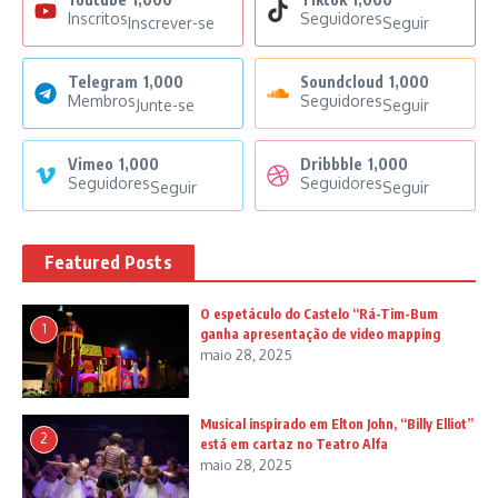
Inscritos
Seguidores
Inscrever-se
Seguir
Telegram
1,000
Soundcloud
1,000
Membros
Seguidores
Junte-se
Seguir
Vimeo
1,000
Dribbble
1,000
Seguidores
Seguidores
Seguir
Seguir
Featured Posts
O espetáculo do Castelo “Rá-Tim-Bum
1
ganha apresentação de video mapping
maio 28, 2025
Musical inspirado em Elton John, “Billy Elliot”
2
está em cartaz no Teatro Alfa
maio 28, 2025