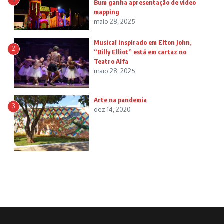
Bum ganha apresentação de video
mapping
maio 28, 2025
Musical inspirado em Elton John,
2
“Billy Elliot” está em cartaz no
Teatro Alfa
maio 28, 2025
Arte na pandemia
3
dez 14, 2020