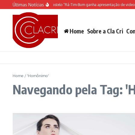
Ir para o conteúdo
Últimas Notícias
O espetáculo do Castelo “Rá-Tim-Bum ganha apresentação de video 
Home
Sobre a Cla Cri
Con
Home
/
'Homônimo'
Navegando pela Tag: 