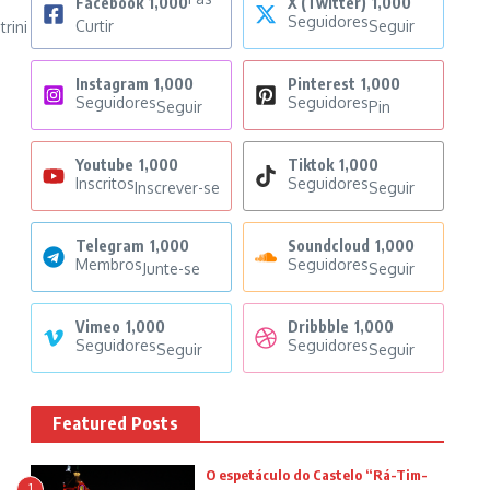
Facebook
1,000
X (Twitter)
1,000
Seguidores
Curtir
Seguir
rini
Instagram
1,000
Pinterest
1,000
Seguidores
Seguidores
Seguir
Pin
Youtube
1,000
Tiktok
1,000
Inscritos
Seguidores
Inscrever-se
Seguir
Telegram
1,000
Soundcloud
1,000
Membros
Seguidores
Junte-se
Seguir
Vimeo
1,000
Dribbble
1,000
Seguidores
Seguidores
Seguir
Seguir
Featured Posts
O espetáculo do Castelo “Rá-Tim-
1