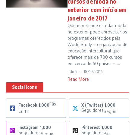
cursos de moda no
exterior com início em
janeiro de 2017
Quem pretende estudar moda
no exterior pode aproveitar os
programas oferecidos pela
World Study – organização de
educação intercultural que
oferece mais de 700 cursos
em cerca de 60 países – ...
admin
18/10/2016
Read More
Social Icons
Fãs
Facebook
1,000
X (Twitter)
1,000
Seguidores
Curtir
Seguir
Instagram
1,000
Pinterest
1,000
Seguidores
Seguidores
Seguir
Pin