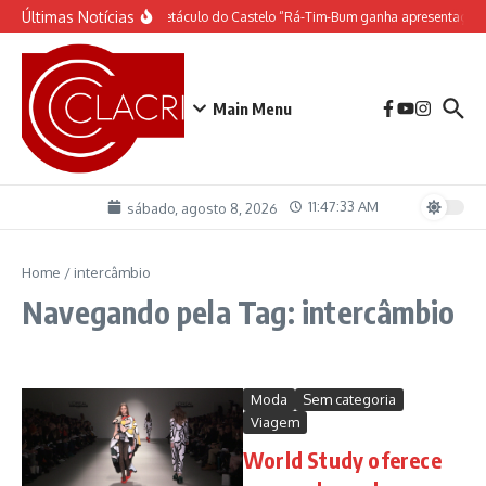
Ir para o conteúdo
Últimas Notícias
O espetáculo do Castelo “Rá-Tim-Bum ganha apresentação 
Main Menu
11:47:33 AM
sábado, agosto 8, 2026
Home
/
intercâmbio
Navegando pela Tag: intercâmbio
Moda
Sem categoria
Viagem
World Study oferece