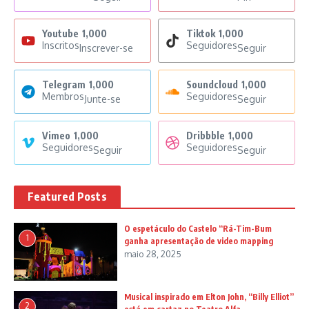
Youtube
1,000
Tiktok
1,000
Inscritos
Seguidores
Inscrever-se
Seguir
Telegram
1,000
Soundcloud
1,000
Membros
Seguidores
Junte-se
Seguir
Vimeo
1,000
Dribbble
1,000
Seguidores
Seguidores
Seguir
Seguir
Featured Posts
O espetáculo do Castelo “Rá-Tim-Bum
1
ganha apresentação de video mapping
maio 28, 2025
Musical inspirado em Elton John, “Billy Elliot”
2