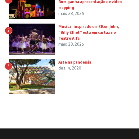
Bum ganha apresentação de video
mapping
maio 28, 2025
Musical inspirado em Elton John,
2
“Billy Elliot” está em cartaz no
Teatro Alfa
maio 28, 2025
Arte na pandemia
3
dez 14, 2020