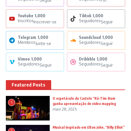
Seguir
Pin
Youtube
1,000
Tiktok
1,000
Inscritos
Seguidores
Inscrever-se
Seguir
Telegram
1,000
Soundcloud
1,000
Membros
Seguidores
Junte-se
Seguir
Vimeo
1,000
Dribbble
1,000
Seguidores
Seguidores
Seguir
Seguir
Featured Posts
O espetáculo do Castelo “Rá-Tim-Bum
1
ganha apresentação de video mapping
maio 28, 2025
Musical inspirado em Elton John, “Billy Elliot”