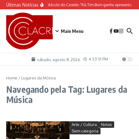
Ir para o conteúdo
Últimas Notícias
O espetáculo do Castelo “Rá-Tim-Bum ganha apresentação 
Main Menu
4:53:51 PM
sábado, agosto 8, 2026
Home
/
Lugares da Música
Navegando pela Tag: Lugares da
Música
Arte / Cultura
Notas
Sem categoria