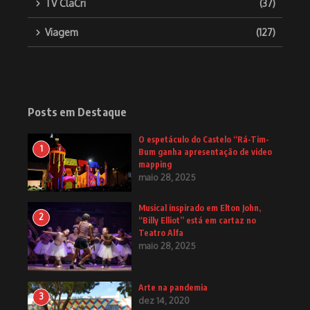
TV ClaCri
(37)
Viagem
(127)
Posts em Destaque
O espetáculo do Castelo “Rá-Tim-
1
Bum ganha apresentação de video
mapping
maio 28, 2025
Musical inspirado em Elton John,
2
“Billy Elliot” está em cartaz no
Teatro Alfa
maio 28, 2025
Arte na pandemia
3
dez 14, 2020