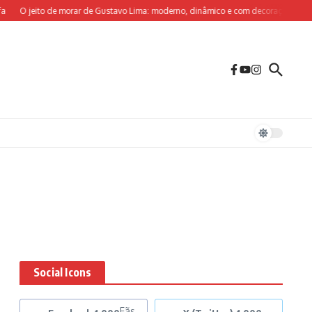
O jeito de morar de Gustavo Lima: moderno, dinâmico e com decoração sob medi
Social Icons
Fãs