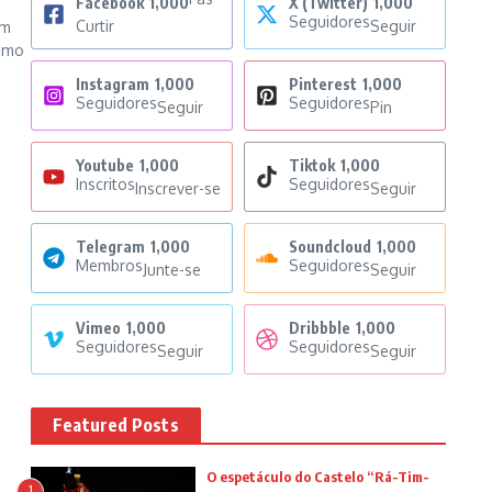
Facebook
1,000
X (Twitter)
1,000
Seguidores
Curtir
Seguir
om
como
Instagram
1,000
Pinterest
1,000
Seguidores
Seguidores
Seguir
Pin
Youtube
1,000
Tiktok
1,000
Inscritos
Seguidores
Inscrever-se
Seguir
Telegram
1,000
Soundcloud
1,000
Membros
Seguidores
Junte-se
Seguir
Vimeo
1,000
Dribbble
1,000
Seguidores
Seguidores
Seguir
Seguir
Featured Posts
O espetáculo do Castelo “Rá-Tim-
1