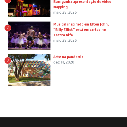
Bum ganha apresentação de video
mapping
maio 28, 2025
Musical inspirado em Elton John,
2
“Billy Elliot” está em cartaz no
Teatro Alfa
maio 28, 2025
Arte na pandemia
3
dez 14, 2020