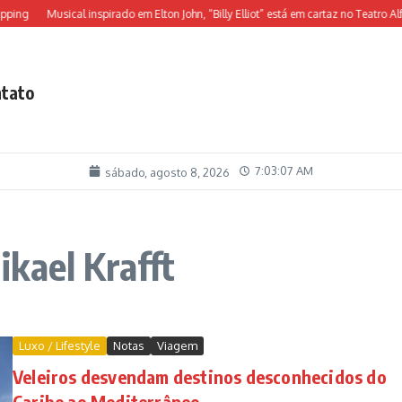
ing
Musical inspirado em Elton John, “Billy Elliot” está em cartaz no Teatro Alfa
tato
7:03:07 AM
sábado, agosto 8, 2026
kael Krafft
Luxo / Lifestyle
Notas
Viagem
Veleiros desvendam destinos desconhecidos do
Caribe ao Mediterrâneo