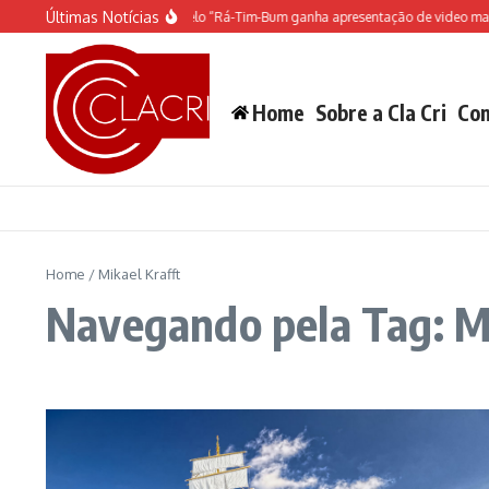
Ir para o conteúdo
Últimas Notícias
O espetáculo do Castelo “Rá-Tim-Bum ganha apresentação de video mapp
Home
Sobre a Cla Cri
Con
Home
/
Mikael Krafft
Navegando pela Tag: Mi