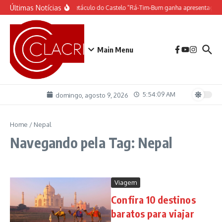
Ir para o conteúdo
Últimas Notícias
O espetáculo do Castelo “Rá-Tim-Bum ganha apresentação 
Main Menu
5:54:09 AM
domingo, agosto 9, 2026
Home
/
Nepal
Navegando pela Tag: Nepal
Viagem
Confira 10 destinos
baratos para viajar