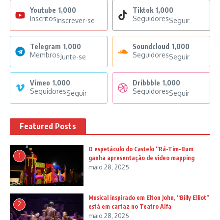
Youtube
1,000
Tiktok
1,000
Inscritos
Seguidores
Inscrever-se
Seguir
Telegram
1,000
Soundcloud
1,000
Membros
Seguidores
Junte-se
Seguir
Vimeo
1,000
Dribbble
1,000
Seguidores
Seguidores
Seguir
Seguir
Featured Posts
O espetáculo do Castelo “Rá-Tim-Bum
1
ganha apresentação de video mapping
maio 28, 2025
Musical inspirado em Elton John, “Billy Elliot”
2
está em cartaz no Teatro Alfa
maio 28, 2025