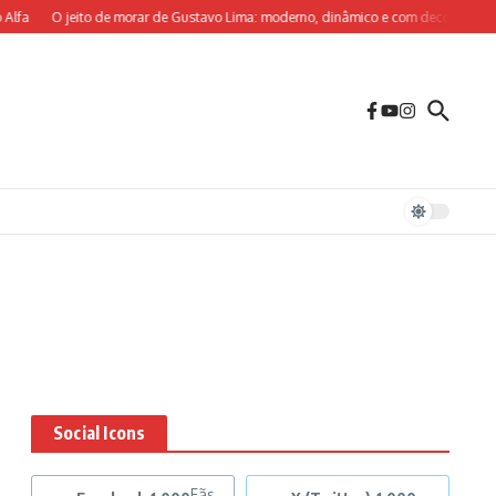
lfa
O jeito de morar de Gustavo Lima: moderno, dinâmico e com decoração sob m
Social Icons
Fãs