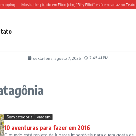
mapping
Musical inspirado em Elton John, “Billy Elliot” está em cartaz no Teatro A
tato
7:45:41 PM
sexta-feira, agosto 7, 2026
atagônia
Sem categoria
Viagem
10 aventuras para fazer em 2016
O mundo está repleto de lugares imperdíveis para quem gosta de