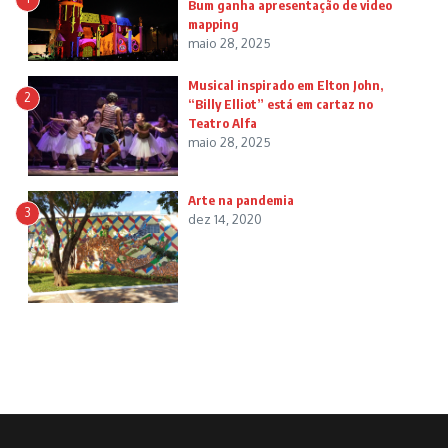
Bum ganha apresentação de video
mapping
maio 28, 2025
Musical inspirado em Elton John,
2
“Billy Elliot” está em cartaz no
Teatro Alfa
maio 28, 2025
Arte na pandemia
3
dez 14, 2020