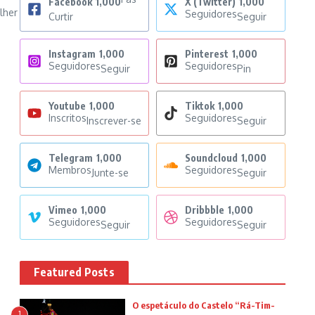
Facebook
1,000
X (Twitter)
1,000
lher
Seguidores
Curtir
Seguir
Instagram
1,000
Pinterest
1,000
Seguidores
Seguidores
Seguir
Pin
Youtube
1,000
Tiktok
1,000
Inscritos
Seguidores
Inscrever-se
Seguir
Telegram
1,000
Soundcloud
1,000
Membros
Seguidores
Junte-se
Seguir
Vimeo
1,000
Dribbble
1,000
Seguidores
Seguidores
Seguir
Seguir
Featured Posts
O espetáculo do Castelo “Rá-Tim-
1