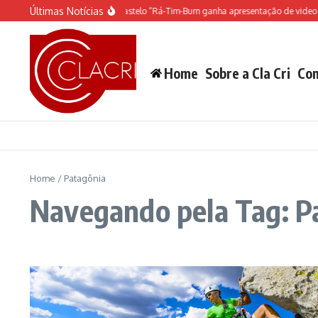
Ir para o conteúdo
Últimas Notícias
O espetáculo do Castelo “Rá-Tim-Bum ganha apresentação de video 
Home
Sobre a Cla Cri
Con
Home
/
Patagônia
Navegando pela Tag: P