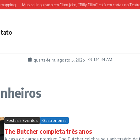
apping
Musical inspirado em Elton John, “Billy Elliot” está em cartaz no Teatro Al
tato
1:14:35 AM
quarta-feira, agosto 5, 2026
inheiros
Festas / Eventos
Gastronomia
The Butcher completa três anos
A casa de carnes premium The Butcher celebra seu aniversário de 