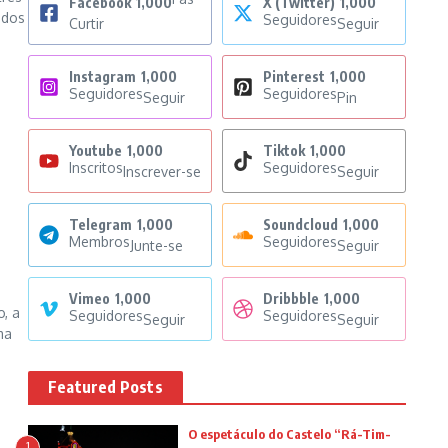
Facebook
1,000
X (Twitter)
1,000
ados
Seguidores
Curtir
Seguir
Instagram
1,000
Pinterest
1,000
Seguidores
Seguidores
Seguir
Pin
Youtube
1,000
Tiktok
1,000
Inscritos
Seguidores
Inscrever-se
Seguir
Telegram
1,000
Soundcloud
1,000
Membros
Seguidores
Junte-se
Seguir
Vimeo
1,000
Dribbble
1,000
, a
Seguidores
Seguidores
Seguir
Seguir
ma
Featured Posts
O espetáculo do Castelo “Rá-Tim-
1