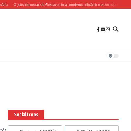
fa
O jeito de morar de Gustavo Lima: moderno, dinâmico e com decoração sob m
Social Icons
três
Fãs