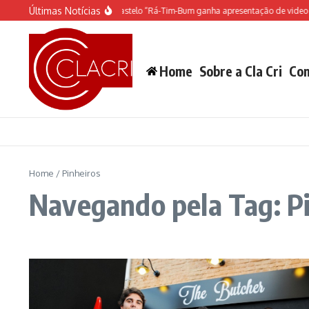
Ir para o conteúdo
Últimas Notícias
O espetáculo do Castelo “Rá-Tim-Bum ganha apresentação de video m
Home
Sobre a Cla Cri
Con
Home
/
Pinheiros
Navegando pela Tag: P