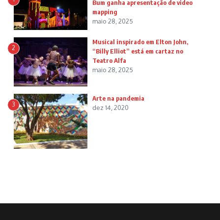
Bum ganha apresentação de video
mapping
maio 28, 2025
Musical inspirado em Elton John,
2
“Billy Elliot” está em cartaz no
Teatro Alfa
maio 28, 2025
Arte na pandemia
3
dez 14, 2020