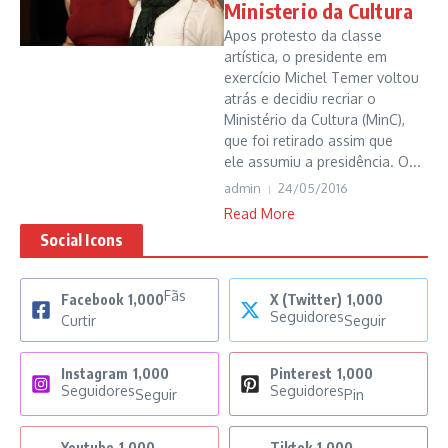
Ministerio da Cultura
Apos protesto da classe
artística, o presidente em
exercício Michel Temer voltou
atrás e decidiu recriar o
Ministério da Cultura (MinC),
que foi retirado assim que
ele assumiu a presidência. O...
admin
24/05/2016
Read More
Social Icons
Fãs
Facebook
1,000
X (Twitter)
1,000
Seguidores
Curtir
Seguir
Instagram
1,000
Pinterest
1,000
Seguidores
Seguidores
Seguir
Pin
Youtube
1,000
Tiktok
1,000