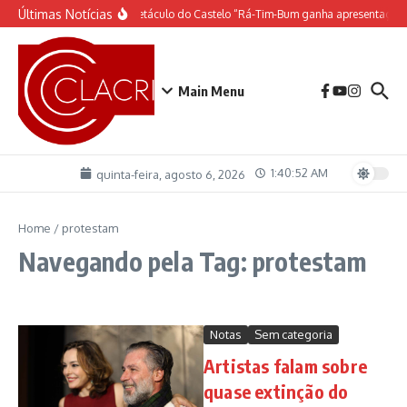
Ir para o conteúdo
Últimas Notícias
O espetáculo do Castelo “Rá-Tim-Bum ganha apresentação
Main Menu
1:40:52 AM
quinta-feira, agosto 6, 2026
Home
/
protestam
Navegando pela Tag: protestam
Notas
Sem categoria
Artistas falam sobre
quase extinção do