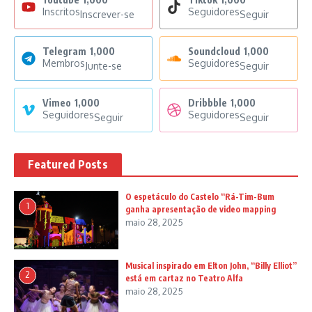
Inscritos
Seguidores
Inscrever-se
Seguir
Telegram
1,000
Soundcloud
1,000
Membros
Seguidores
Junte-se
Seguir
Vimeo
1,000
Dribbble
1,000
Seguidores
Seguidores
Seguir
Seguir
Featured Posts
O espetáculo do Castelo “Rá-Tim-Bum
1
ganha apresentação de video mapping
maio 28, 2025
Musical inspirado em Elton John, “Billy Elliot”
2
está em cartaz no Teatro Alfa
maio 28, 2025