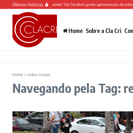
Ir para o conteúdo
Últimas Notícias
O espetáculo do Castelo “Rá-Tim-Bum ganha apresentação de video 
Home
Sobre a Cla Cri
Con
Home
/
redes sociais
Navegando pela Tag: re