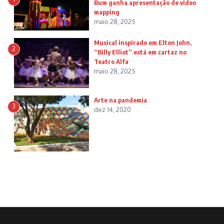
Bum ganha apresentação de video
mapping
maio 28, 2025
Musical inspirado em Elton John,
2
“Billy Elliot” está em cartaz no
Teatro Alfa
maio 28, 2025
Arte na pandemia
3
dez 14, 2020