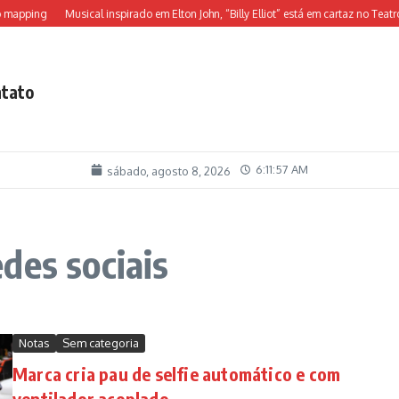
mapping
Musical inspirado em Elton John, “Billy Elliot” está em cartaz no Teatro A
tato
6:11:57 AM
sábado, agosto 8, 2026
des sociais
Notas
Sem categoria
Marca cria pau de selfie automático e com
ventilador acoplado