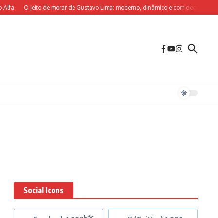
lfa
O jeito de morar de Gustavo Lima: moderno, dinâmico e com decoração sob 
Social Icons
Fãs