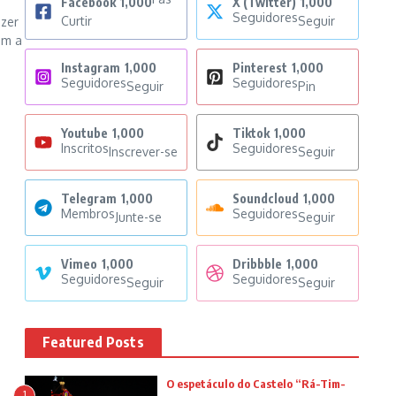
Facebook
1,000
X (Twitter)
1,000
Seguidores
Curtir
Seguir
azer
om a
Instagram
1,000
Pinterest
1,000
Seguidores
Seguidores
Seguir
Pin
Youtube
1,000
Tiktok
1,000
Inscritos
Seguidores
Inscrever-se
Seguir
Telegram
1,000
Soundcloud
1,000
Membros
Seguidores
Junte-se
Seguir
Vimeo
1,000
Dribbble
1,000
Seguidores
Seguidores
Seguir
Seguir
Featured Posts
O espetáculo do Castelo “Rá-Tim-
1