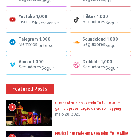
Seguir
Pin
Youtube
1,000
Tiktok
1,000
Inscritos
Seguidores
Inscrever-se
Seguir
Telegram
1,000
Soundcloud
1,000
Membros
Seguidores
Junte-se
Seguir
Vimeo
1,000
Dribbble
1,000
Seguidores
Seguidores
Seguir
Seguir
Featured Posts
O espetáculo do Castelo “Rá-Tim-Bum
1
ganha apresentação de video mapping
maio 28, 2025
Musical inspirado em Elton John, “Billy Elliot”