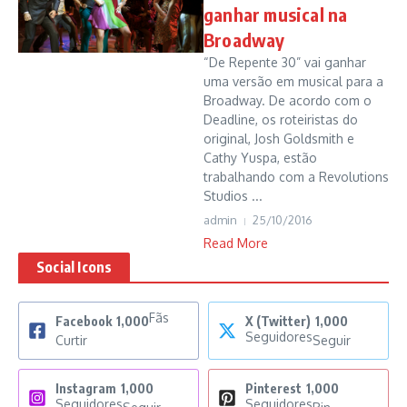
ganhar musical na
Broadway
“De Repente 30” vai ganhar
uma versão em musical para a
Broadway. De acordo com o
Deadline, os roteiristas do
original, Josh Goldsmith e
Cathy Yuspa, estão
trabalhando com a Revolutions
Studios ...
admin
25/10/2016
Read More
Social Icons
Fãs
Facebook
1,000
X (Twitter)
1,000
Seguidores
Curtir
Seguir
Instagram
1,000
Pinterest
1,000
Seguidores
Seguidores