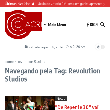
Ir para o conteúdo
Últimas Notícias
O espetáculo do Castelo “Rá-Tim-Bum ganha apresentação d
Main Menu
5:01:20 AM
sábado, agosto 8, 2026
Home
/
Revolution Studios
Navegando pela Tag: Revolution
Studios
Notas
“De Repente 30” vai