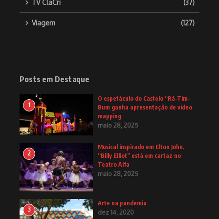
TV ClaCri
(37)
Viagem
(127)
Posts em Destaque
O espetáculo do Castelo “Rá-Tim-
1
Bum ganha apresentação de video
mapping
maio 28, 2025
Musical inspirado em Elton John,
2
“Billy Elliot” está em cartaz no
Teatro Alfa
maio 28, 2025
Arte na pandemia
3
dez 14, 2020