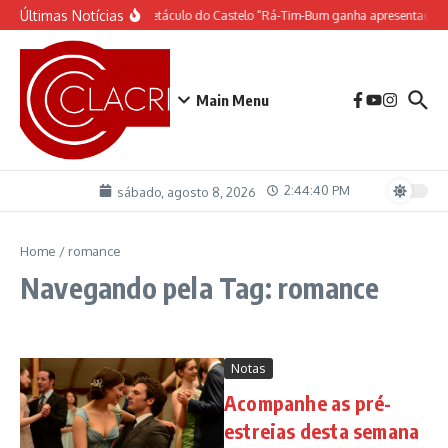
Ir para o conteúdo
Últimas Notícias
O espetáculo do Castelo “Rá-Tim-Bum ganha apresentação 
Main Menu
2:44:40 PM
sábado, agosto 8, 2026
Home
/
romance
Navegando pela Tag: romance
Notas
Acompanhe as pré-
estreias desta semana