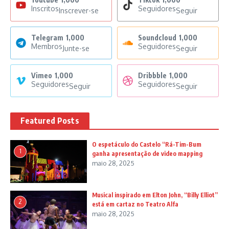
Inscritos
Seguidores
Inscrever-se
Seguir
Telegram
1,000
Soundcloud
1,000
Membros
Seguidores
Junte-se
Seguir
Vimeo
1,000
Dribbble
1,000
Seguidores
Seguidores
Seguir
Seguir
Featured Posts
O espetáculo do Castelo “Rá-Tim-Bum
1
ganha apresentação de video mapping
maio 28, 2025
Musical inspirado em Elton John, “Billy Elliot”
2
está em cartaz no Teatro Alfa
maio 28, 2025