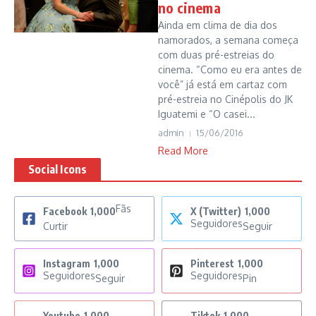
no cinema
Ainda em clima de dia dos
namorados, a semana começa
com duas pré-estreias do
cinema. “Como eu era antes de
você” já está em cartaz com
pré-estreia no Cinépolis do JK
Iguatemi e “O casei...
admin
15/06/2016
Read More
Social Icons
Fãs
Facebook
1,000
X (Twitter)
1,000
Seguidores
Curtir
Seguir
Instagram
1,000
Pinterest
1,000
Seguidores
Seguidores
Seguir
Pin
Youtube
1,000
Tiktok
1,000