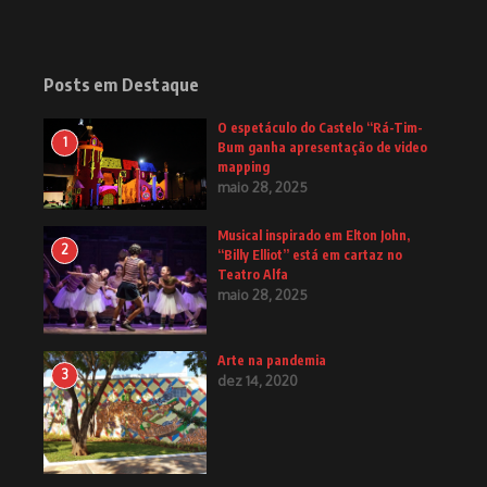
Posts em Destaque
O espetáculo do Castelo “Rá-Tim-
1
Bum ganha apresentação de video
mapping
maio 28, 2025
Musical inspirado em Elton John,
2
“Billy Elliot” está em cartaz no
Teatro Alfa
maio 28, 2025
Arte na pandemia
3
dez 14, 2020