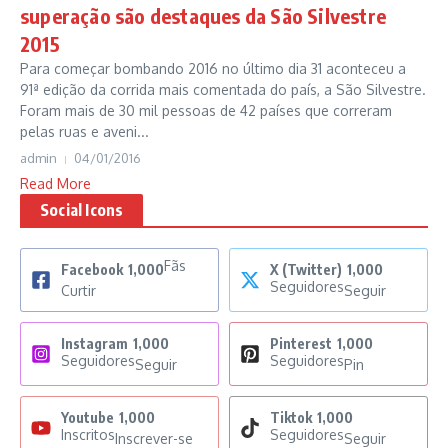
superação são destaques da São Silvestre
2015
Para começar bombando 2016 no último dia 31 aconteceu a
91ª edição da corrida mais comentada do país, a São Silvestre.
Foram mais de 30 mil pessoas de 42 países que correram
pelas ruas e aveni...
admin
04/01/2016
Read More
Social Icons
Fãs
Facebook
1,000
X (Twitter)
1,000
Seguidores
Curtir
Seguir
Instagram
1,000
Pinterest
1,000
Seguidores
Seguidores
Seguir
Pin
Youtube
1,000
Tiktok
1,000
Inscritos
Seguidores
Inscrever-se
Seguir