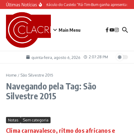
Ir para o conteúdo
Últimas Notícias
O espetáculo do Castelo “Rá-Tim-Bum ganha apresentação 
Main Menu
2:07:28 PM
quinta-feira, agosto 6, 2026
Home
/
São Silvestre 2015
Navegando pela Tag: São
Silvestre 2015
Notas
Sem categoria
Clima carnavalesco, ritmo dos africanos e