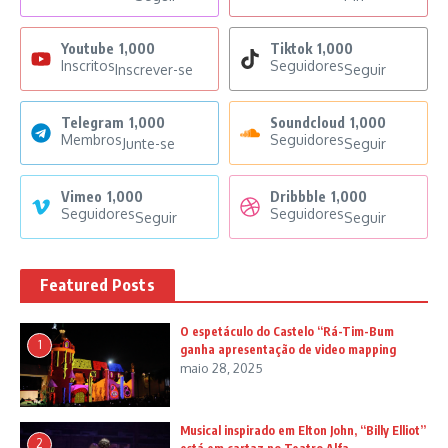
Youtube
1,000
Tiktok
1,000
Inscritos
Seguidores
Inscrever-se
Seguir
Telegram
1,000
Soundcloud
1,000
Membros
Seguidores
Junte-se
Seguir
Vimeo
1,000
Dribbble
1,000
Seguidores
Seguidores
Seguir
Seguir
Featured Posts
O espetáculo do Castelo “Rá-Tim-Bum
1
ganha apresentação de video mapping
maio 28, 2025
Musical inspirado em Elton John, “Billy Elliot”
2