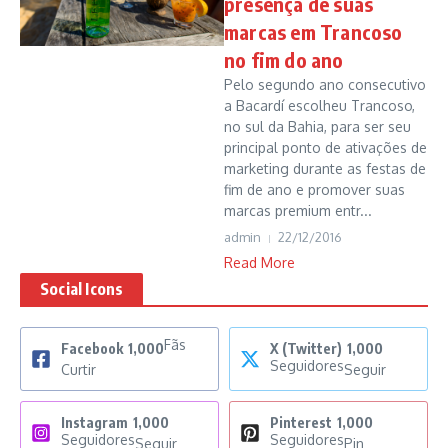
presença de suas
marcas em Trancoso
no fim do ano
Pelo segundo ano consecutivo
a Bacardí escolheu Trancoso,
no sul da Bahia, para ser seu
principal ponto de ativações de
marketing durante as festas de
fim de ano e promover suas
marcas premium entr...
admin
22/12/2016
Read More
Social Icons
Fãs
Facebook
1,000
X (Twitter)
1,000
Seguidores
Curtir
Seguir
Instagram
1,000
Pinterest
1,000
Seguidores
Seguidores
Seguir
Pin