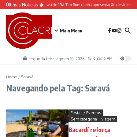
Ir para o conteúdo
Últimas Notícias
O espetáculo do Castelo “Rá-Tim-Bum ganha apresentação de video ma
Main Menu
6:26:16 AM
segunda-feira, agosto 10, 2026
Home
/
Saravá
Navegando pela Tag: Saravá
Festas / Eventos
Sem categoria
Viagem
Bacardí reforça