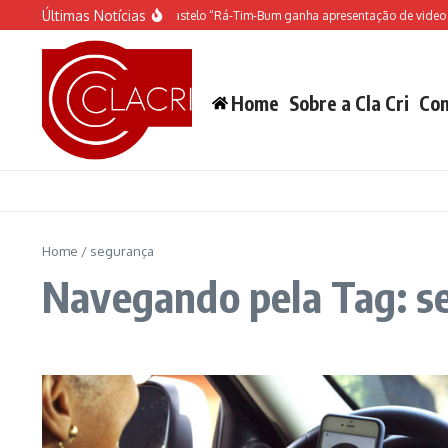
Ir para o conteúdo
Últimas Notícias
O espetáculo do Castelo “Rá-Tim-Bum ganha apresentação de video m
Home
Sobre a Cla Cri
Con
Home
/
segurança
Navegando pela Tag: s