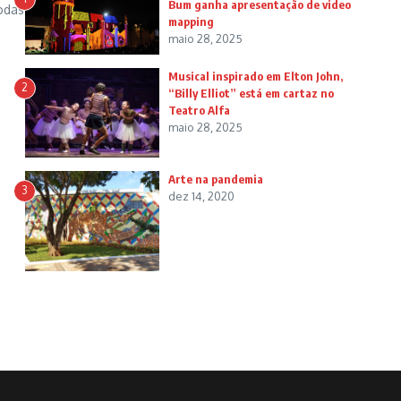
Bum ganha apresentação de video
odas
mapping
maio 28, 2025
Musical inspirado em Elton John,
2
“Billy Elliot” está em cartaz no
Teatro Alfa
maio 28, 2025
Arte na pandemia
3
dez 14, 2020