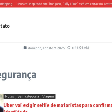
apping
Musical inspirado em Elton John, “Billy Elliot” está em cartaz no Teatro Al
tato
6:46:05 AM
domingo, agosto 9, 2026
egurança
Notas
Sem categoria
Viagem
Uber vai exigir selfie de motoristas para confirm
identidade