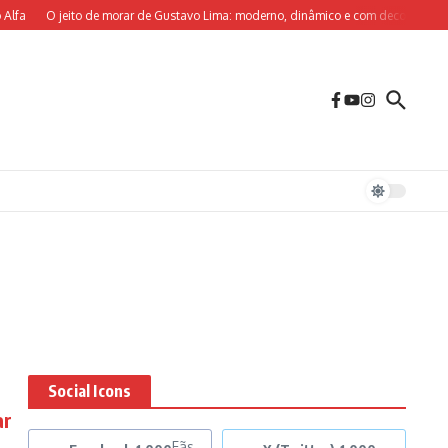
fa
O jeito de morar de Gustavo Lima: moderno, dinâmico e com decoração sob m
Social Icons
ar
Fãs