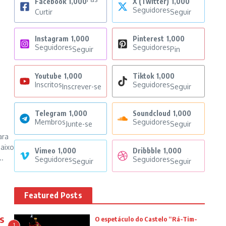
Facebook
1,000
X (Twitter)
1,000
Seguidores
Curtir
Seguir
Instagram
1,000
Pinterest
1,000
Seguidores
Seguidores
Seguir
Pin
Youtube
1,000
Tiktok
1,000
Inscritos
Seguidores
Inscrever-se
Seguir
Telegram
1,000
Soundcloud
1,000
Membros
Seguidores
Junte-se
Seguir
ara
baixo
Vimeo
1,000
Dribbble
1,000
.
Seguidores
Seguidores
Seguir
Seguir
Featured Posts
s
O espetáculo do Castelo “Rá-Tim-
1