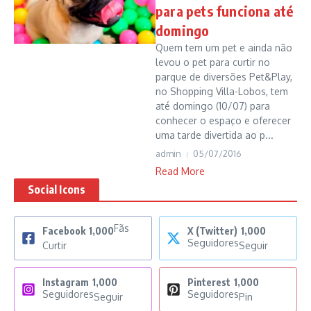
para pets funciona até
domingo
Quem tem um pet e ainda não
levou o pet para curtir no
parque de diversões Pet&Play,
no Shopping Villa-Lobos, tem
até domingo (10/07) para
conhecer o espaço e oferecer
uma tarde divertida ao p...
admin
05/07/2016
Read More
Social Icons
Fãs
Facebook
1,000
X (Twitter)
1,000
Seguidores
Curtir
Seguir
Instagram
1,000
Pinterest
1,000
Seguidores
Seguidores
Seguir
Pin