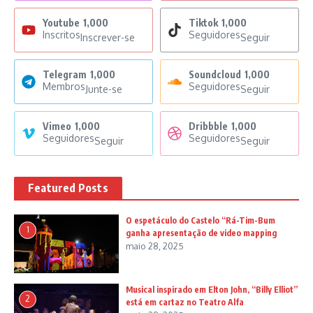
Youtube
1,000
Tiktok
1,000
Inscritos
Seguidores
Inscrever-se
Seguir
Telegram
1,000
Soundcloud
1,000
Membros
Seguidores
Junte-se
Seguir
Vimeo
1,000
Dribbble
1,000
Seguidores
Seguidores
Seguir
Seguir
Featured Posts
O espetáculo do Castelo “Rá-Tim-Bum
1
ganha apresentação de video mapping
maio 28, 2025
Musical inspirado em Elton John, “Billy Elliot”
2
está em cartaz no Teatro Alfa