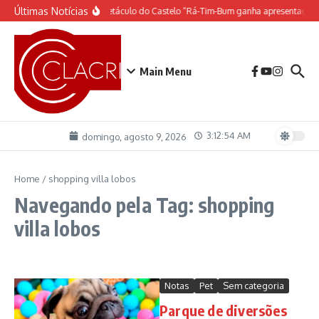
Ir para o conteúdo
Últimas Notícias
O espetáculo do Castelo “Rá-Tim-Bum ganha apresentação 
Main Menu
3:12:54 AM
domingo, agosto 9, 2026
Home
/
shopping villa lobos
Navegando pela Tag: shopping
villa lobos
Notas
Pet
Sem categoria
Parque de diversões