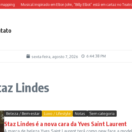
apping
Musical inspirado em Elton John, “Billy Elliot” está em cartaz no Teatro A
tato
6:44:39 PM
sexta-feira, agosto 7, 2026
taz Lindes
Beleza / Bem-estar
Luxo / Lifestyle
Notas
Sem categoria
Staz Lindes é a nova cara da Yves Saint Laurent
A marca de beleza Yves Saint Laurent terá como new face a mode