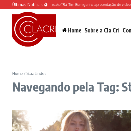
Ir para o conteúdo
Últimas Notícias
O espetáculo do Castelo “Rá-Tim-Bum ganha apresentação de video m
Home
Sobre a Cla Cri
Con
Home
/
Staz Lindes
Navegando pela Tag: S