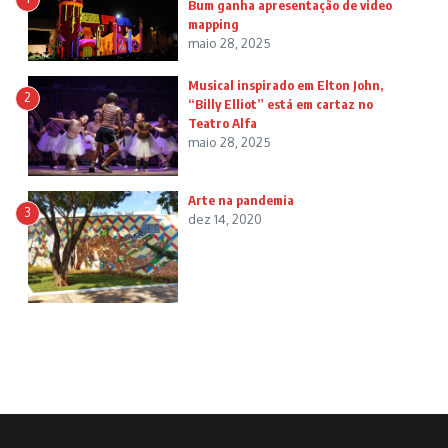
Bum ganha apresentação de video
mapping
maio 28, 2025
Musical inspirado em Elton John,
2
“Billy Elliot” está em cartaz no
Teatro Alfa
maio 28, 2025
Arte na pandemia
3
dez 14, 2020