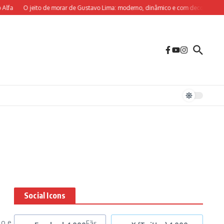
lfa
O jeito de morar de Gustavo Lima: moderno, dinâmico e com decoração sob m
Social Icons
lo e
Fãs