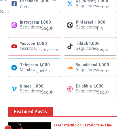
Facebook
1,000
X (Twitter)
1,000
a
Seguidores
Curtir
Seguir
c...
Instagram
1,000
Pinterest
1,000
Seguidores
Seguidores
Seguir
Pin
Youtube
1,000
Tiktok
1,000
Inscritos
Seguidores
Inscrever-se
Seguir
Telegram
1,000
Soundcloud
1,000
Membros
Seguidores
Junte-se
Seguir
Vimeo
1,000
Dribbble
1,000
Seguidores
Seguidores
Seguir
Seguir
Featured Posts
O espetáculo do Castelo “Rá-Tim-
1