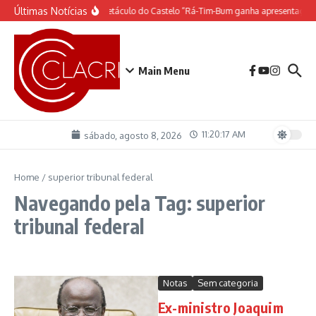
Ir para o conteúdo
Últimas Notícias
O espetáculo do Castelo “Rá-Tim-Bum ganha apresentação
Main Menu
11:20:17 AM
sábado, agosto 8, 2026
Home
/
superior tribunal federal
Navegando pela Tag: superior
tribunal federal
Notas
Sem categoria
Ex-ministro Joaquim