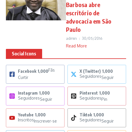
Barbosa abre
escritório de
advocacia em São
Paulo
admin
30/05/2016
Read More
Social Icons
Fãs
Facebook
1,000
X (Twitter)
1,000
Seguidores
Curtir
Seguir
Instagram
1,000
Pinterest
1,000
Seguidores
Seguidores
Seguir
Pin
Youtube
1,000
Tiktok
1,000
Inscritos
Seguidores
Inscrever-se
Seguir