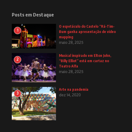
Posts em Destaque
O espetáculo do Castelo “Rá-Tim-
1
Bum ganha apresentação de video
mapping
maio 28, 2025
Musical inspirado em Elton John,
2
“Billy Elliot” está em cartaz no
Teatro Alfa
maio 28, 2025
Arte na pandemia
3
dez 14, 2020