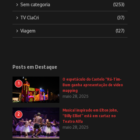
Sem categoria
(1253)
TV ClaCri
(37)
Viagem
(127)
Posts em Destaque
O espetáculo do Castelo “Rá-Tim-
1
Bum ganha apresentação de video
mapping
maio 28, 2025
Musical inspirado em Elton John,
2
“Billy Elliot” está em cartaz no
Teatro Alfa
maio 28, 2025