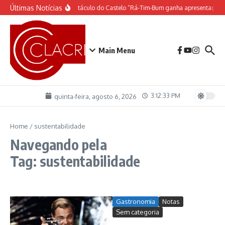
Ir para o conteúdo
Últimas Notícias
O espetáculo do Castelo “Rá-Tim-Bum ganha apresentação 
Main Menu
3:12:34 PM
quinta-feira, agosto 6, 2026
Home
/
sustentabilidade
Navegando pela
Tag: sustentabilidade
Gastronomia
Notas
Sem categoria