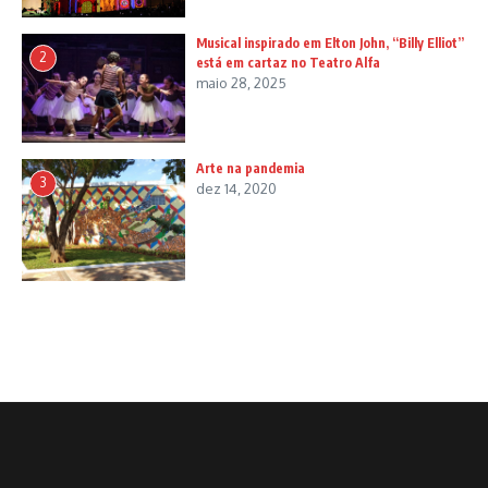
Musical inspirado em Elton John, “Billy Elliot”
2
está em cartaz no Teatro Alfa
maio 28, 2025
Arte na pandemia
3
dez 14, 2020