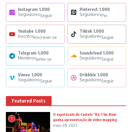
Instagram
1,000
Pinterest
1,000
Seguidores
Seguidores
Seguir
Pin
Youtube
1,000
Tiktok
1,000
Inscritos
Seguidores
Inscrever-se
Seguir
Telegram
1,000
Soundcloud
1,000
Membros
Seguidores
Junte-se
Seguir
Vimeo
1,000
Dribbble
1,000
Seguidores
Seguidores
Seguir
Seguir
Featured Posts
O espetáculo do Castelo “Rá-Tim-Bum
1
ganha apresentação de video mapping
maio 28, 2025