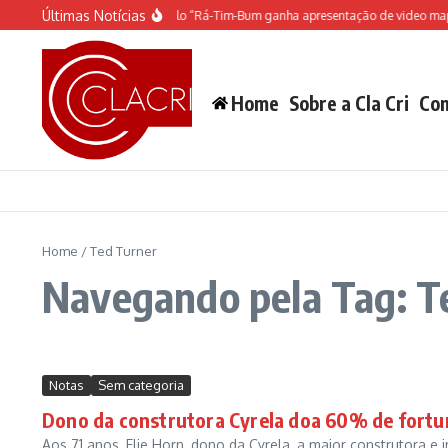
Ir para o conteúdo
Últimas Notícias
O espetáculo do Castelo “Rá-Tim-Bum ganha apresentação de video mapp
Home
Sobre a Cla Cri
Con
Home
/
Ted Turner
Navegando pela Tag: T
Notas
Sem categoria
Dono da construtora Cyrela doa 60% de fortu
Aos 71 anos, Elie Horn, dono da Cyrela, a maior construtora e