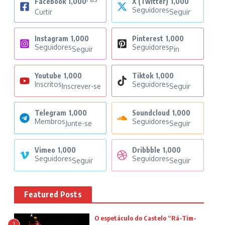
Facebook
1,000
X (Twitter)
1,000
Seguidores
Curtir
Seguir
Instagram
1,000
Pinterest
1,000
Seguidores
Seguidores
Seguir
Pin
Youtube
1,000
Tiktok
1,000
Inscritos
Seguidores
Inscrever-se
Seguir
Telegram
1,000
Soundcloud
1,000
Membros
Seguidores
Junte-se
Seguir
Vimeo
1,000
Dribbble
1,000
Seguidores
Seguidores
Seguir
Seguir
Featured Posts
O espetáculo do Castelo “Rá-Tim-
1