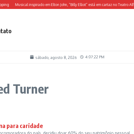
ing
Musical inspirado em Elton John, “Billy Elliot” está em cartaz no Teatro Alfa
tato
4:07:22 PM
sábado, agosto 8, 2026
ed Turner
na para caridade
 incorporadora do país, decidiu doar 60% do seu patrimônio pessoal,