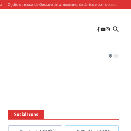
O jeito de morar de Gustavo Lima: moderno, dinâmico e com decoração sob medi
Social Icons
Fãs