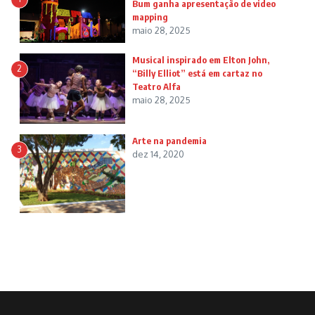
Bum ganha apresentação de video
mapping
maio 28, 2025
Musical inspirado em Elton John,
2
“Billy Elliot” está em cartaz no
Teatro Alfa
maio 28, 2025
Arte na pandemia
3
dez 14, 2020