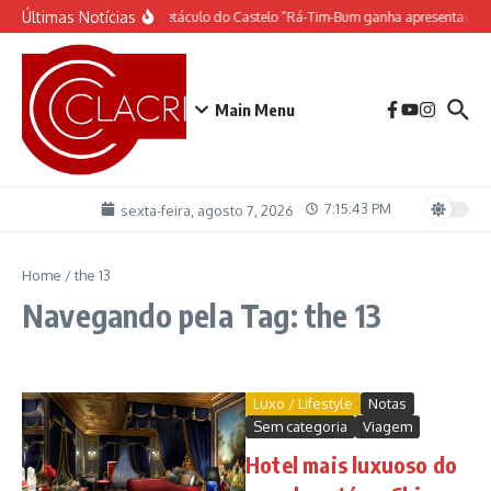
Ir para o conteúdo
Últimas Notícias
O espetáculo do Castelo “Rá-Tim-Bum ganha apresentação 
Main Menu
7:15:43 PM
sexta-feira, agosto 7, 2026
Home
/
the 13
Navegando pela Tag: the 13
Luxo / Lifestyle
Notas
Sem categoria
Viagem
Hotel mais luxuoso do