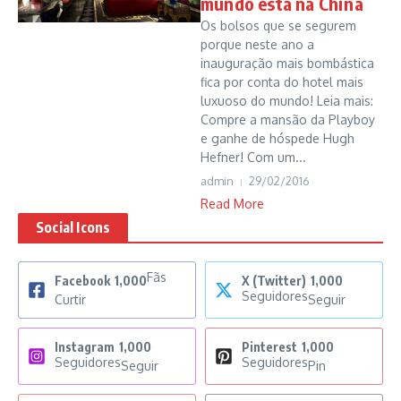
mundo está na China
Os bolsos que se segurem
porque neste ano a
inauguração mais bombástica
fica por conta do hotel mais
luxuoso do mundo! Leia mais:
Compre a mansão da Playboy
e ganhe de hóspede Hugh
Hefner! Com um...
admin
29/02/2016
Read More
Social Icons
Fãs
Facebook
1,000
X (Twitter)
1,000
Seguidores
Curtir
Seguir
Instagram
1,000
Pinterest
1,000
Seguidores
Seguidores
Seguir
Pin