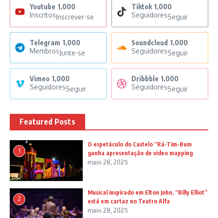
Youtube
1,000
Tiktok
1,000
Inscritos
Seguidores
Inscrever-se
Seguir
Telegram
1,000
Soundcloud
1,000
Membros
Seguidores
Junte-se
Seguir
Vimeo
1,000
Dribbble
1,000
Seguidores
Seguidores
Seguir
Seguir
Featured Posts
O espetáculo do Castelo “Rá-Tim-Bum
1
ganha apresentação de video mapping
maio 28, 2025
Musical inspirado em Elton John, “Billy Elliot”
2
está em cartaz no Teatro Alfa
maio 28, 2025