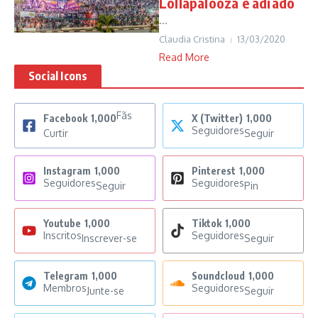
Lollapalooza é adiado
...
Claudia Cristina
13/03/2020
Read More
Social Icons
Fãs
Facebook
1,000
X (Twitter)
1,000
Seguidores
Curtir
Seguir
Instagram
1,000
Pinterest
1,000
Seguidores
Seguidores
Seguir
Pin
Youtube
1,000
Tiktok
1,000
Inscritos
Seguidores
Inscrever-se
Seguir
Telegram
1,000
Soundcloud
1,000
Membros
Seguidores
Junte-se
Seguir