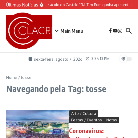
Ir para o conteúdo
Últimas Notícias
O espetáculo do Castelo “Rá-Tim-Bum ganha apresentação 
Main Menu
3:36:13 PM
sexta-feira, agosto 7, 2026
Home
/
tosse
Navegando pela Tag: tosse
Arte / Cultura
Festas / Eventos
Notas
Coronavírus: