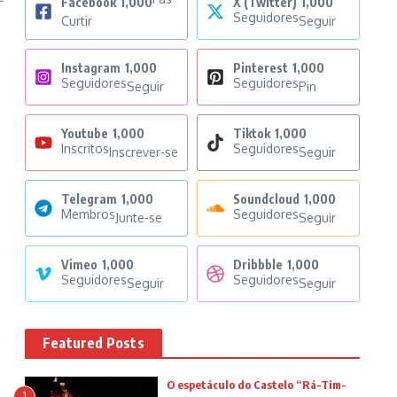
Facebook
1,000
X (Twitter)
1,000
Seguidores
Curtir
Seguir
Instagram
1,000
Pinterest
1,000
Seguidores
Seguidores
Seguir
Pin
Youtube
1,000
Tiktok
1,000
Inscritos
Seguidores
Inscrever-se
Seguir
Telegram
1,000
Soundcloud
1,000
Membros
Seguidores
Junte-se
Seguir
Vimeo
1,000
Dribbble
1,000
Seguidores
Seguidores
Seguir
Seguir
Featured Posts
O espetáculo do Castelo “Rá-Tim-
1