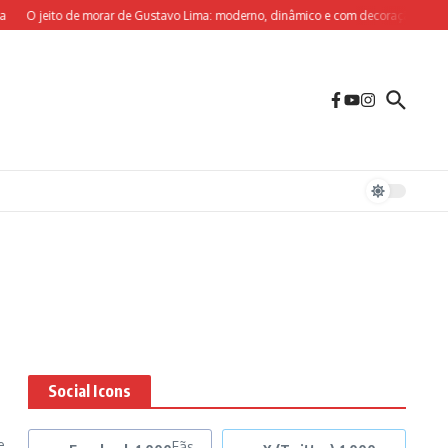
O jeito de morar de Gustavo Lima: moderno, dinâmico e com decoração sob medi
Social Icons
e
Fãs