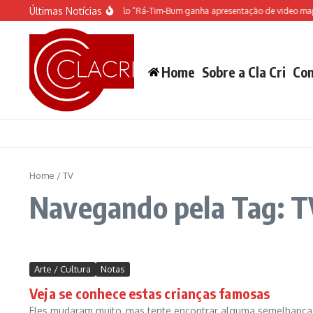
Ir para o conteúdo
Últimas Notícias
O espetáculo do Castelo “Rá-Tim-Bum ganha apresentação de video mapp
Home
Sobre a Cla Cri
Con
Home
/
TV
Navegando pela Tag: 
Arte / Cultura
Notas
Veja se conhece estas crianças famosas
Eles mudaram muito, mas tente encontrar alguma semelhança n