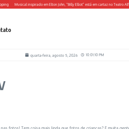
ing
Musical inspirado em Elton John, “Billy Elliot” está em cartaz no Teatro Alfa
tato
10:01:10 PM
quarta-feira, agosto 5, 2026
TV
as fotos! Tem coisa mais linda que fotos de crianças? E muita gent