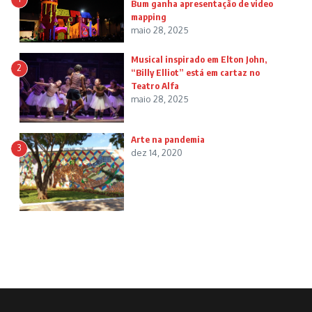
Bum ganha apresentação de video
mapping
maio 28, 2025
Musical inspirado em Elton John,
2
“Billy Elliot” está em cartaz no
Teatro Alfa
maio 28, 2025
Arte na pandemia
3
dez 14, 2020