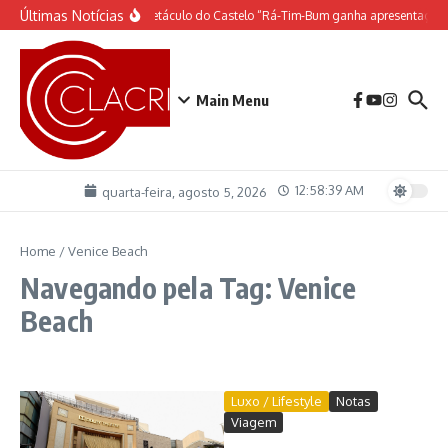
Ir para o conteúdo
Últimas Notícias
O espetáculo do Castelo “Rá-Tim-Bum ganha apresentação 
Main Menu
12:58:39 AM
quarta-feira, agosto 5, 2026
Home
/
Venice Beach
Navegando pela Tag: Venice
Beach
Luxo / Lifestyle
Notas
Viagem