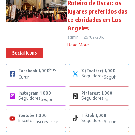
Roteiro de Oscar: os
lugares preferidos das
celebridades em Los
Angeles
admin
26/02/2016
Read More
Social Icons
Fãs
Facebook
1,000
X (Twitter)
1,000
Seguidores
Curtir
Seguir
Instagram
1,000
Pinterest
1,000
Seguidores
Seguidores
Seguir
Pin
Youtube
1,000
Tiktok
1,000
Inscritos
Seguidores
Inscrever-se
Seguir