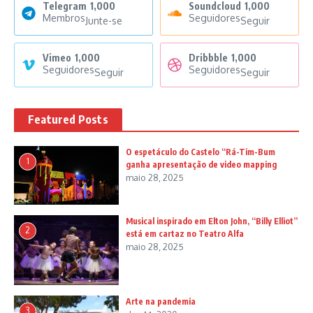
Telegram
1,000
Soundcloud
1,000
Membros
Seguidores
Junte-se
Seguir
Vimeo
1,000
Dribbble
1,000
Seguidores
Seguidores
Seguir
Seguir
Featured Posts
O espetáculo do Castelo “Rá-Tim-Bum
1
ganha apresentação de video mapping
maio 28, 2025
Musical inspirado em Elton John, “Billy Elliot”
2
está em cartaz no Teatro Alfa
maio 28, 2025
Arte na pandemia
3