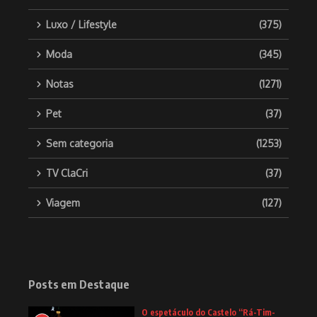
Luxo / Lifestyle
(375)
Moda
(345)
Notas
(1271)
Pet
(37)
Sem categoria
(1253)
TV ClaCri
(37)
Viagem
(127)
Posts em Destaque
O espetáculo do Castelo “Rá-Tim-