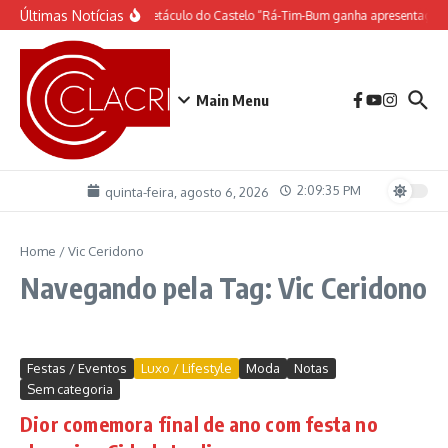
Ir para o conteúdo
Últimas Notícias
O espetáculo do Castelo “Rá-Tim-Bum ganha apresentação 
Main Menu
2:09:35 PM
quinta-feira, agosto 6, 2026
Home
/
Vic Ceridono
Navegando pela Tag: Vic Ceridono
Festas / Eventos
Luxo / Lifestyle
Moda
Notas
Sem categoria
Dior comemora final de ano com festa no