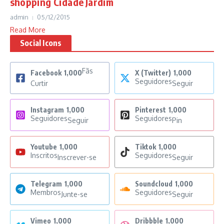
shopping Cidade Jardim
admin
05/12/2015
Read More
Social Icons
Fãs
Facebook
1,000
X (Twitter)
1,000
Seguidores
Curtir
Seguir
Instagram
1,000
Pinterest
1,000
Seguidores
Seguidores
Seguir
Pin
Youtube
1,000
Tiktok
1,000
Inscritos
Seguidores
Inscrever-se
Seguir
Telegram
1,000
Soundcloud
1,000
Membros
Seguidores
Junte-se
Seguir
Vimeo
1,000
Dribbble
1,000