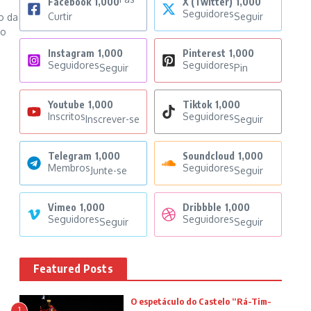
Facebook
1,000
X (Twitter)
1,000
Seguidores
Curtir
Seguir
o da
mo
Instagram
1,000
Pinterest
1,000
Seguidores
Seguidores
Seguir
Pin
Youtube
1,000
Tiktok
1,000
Inscritos
Seguidores
Inscrever-se
Seguir
Telegram
1,000
Soundcloud
1,000
Membros
Seguidores
Junte-se
Seguir
Vimeo
1,000
Dribbble
1,000
Seguidores
Seguidores
Seguir
Seguir
Featured Posts
O espetáculo do Castelo “Rá-Tim-
1