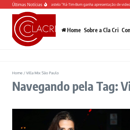
Ir para o conteúdo
Últimas Notícias
O espetáculo do Castelo “Rá-Tim-Bum ganha apresentação de video 
Home
Sobre a Cla Cri
Con
Home
/
Villa Mix São Paulo
Navegando pela Tag: Vi