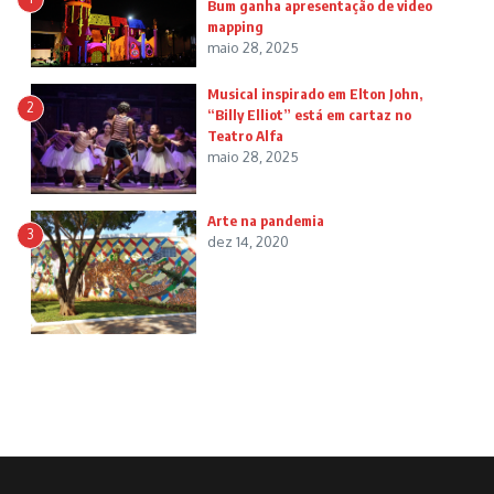
Bum ganha apresentação de video
mapping
maio 28, 2025
Musical inspirado em Elton John,
2
“Billy Elliot” está em cartaz no
Teatro Alfa
maio 28, 2025
Arte na pandemia
3
dez 14, 2020