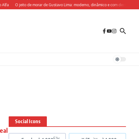
lfa
O jeito de morar de Gustavo Lima: moderno, dinâmico e com decoração sob 
Social Icons
eal
Fãs