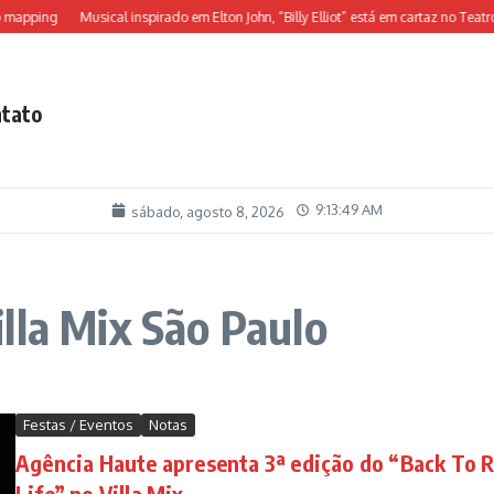
mapping
Musical inspirado em Elton John, “Billy Elliot” está em cartaz no Teatro A
tato
9:13:49 AM
sábado, agosto 8, 2026
lla Mix São Paulo
Festas / Eventos
Notas
Agência Haute apresenta 3ª edição do “Back To R
Life” no Villa Mix