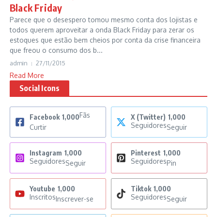
Black Friday
Parece que o desespero tomou mesmo conta dos lojistas e
todos querem aproveitar a onda Black Friday para zerar os
estoques que estão bem cheios por conta da crise financeira
que freou o consumo dos b...
admin
27/11/2015
Read More
Social Icons
Fãs
Facebook
1,000
X (Twitter)
1,000
Seguidores
Curtir
Seguir
Instagram
1,000
Pinterest
1,000
Seguidores
Seguidores
Seguir
Pin
Youtube
1,000
Tiktok
1,000
Inscritos
Seguidores
Inscrever-se
Seguir