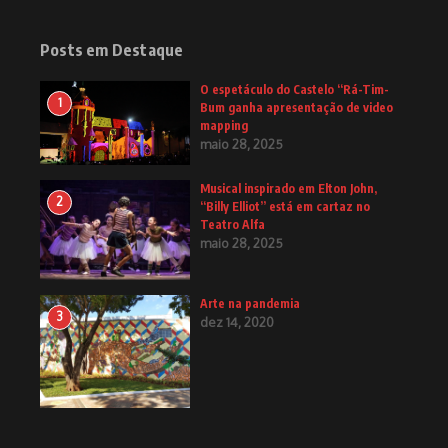
Posts em Destaque
O espetáculo do Castelo “Rá-Tim-
1
Bum ganha apresentação de video
mapping
maio 28, 2025
Musical inspirado em Elton John,
2
“Billy Elliot” está em cartaz no
Teatro Alfa
maio 28, 2025
Arte na pandemia
3
dez 14, 2020