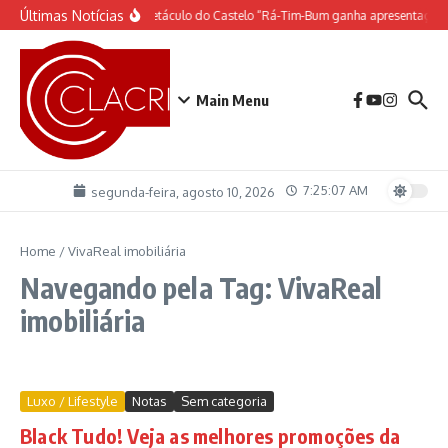
Ir para o conteúdo
Últimas Notícias
O espetáculo do Castelo “Rá-Tim-Bum ganha apresentação 
Main Menu
7:25:07 AM
segunda-feira, agosto 10, 2026
Home
/
VivaReal imobiliária
Navegando pela Tag: VivaReal
imobiliária
Luxo / Lifestyle
Notas
Sem categoria
Black Tudo! Veja as melhores promoções da